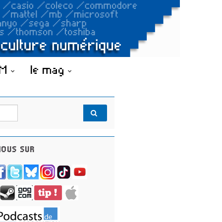
OM
le mag
OUS SUR