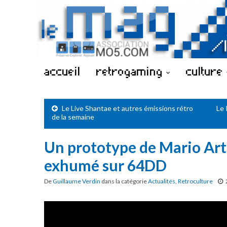
accueil
retrogaming
culture
Le Live Shantae et autres émissions rétro
Le 
de la semaine
Un prototype de Mario Arti
exhumé sur 64DD
De
Guillaume Verdin
dans la catégorie
Actualités
,
Retroculture