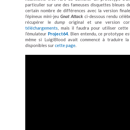
particulier sur une des fameuses disquettes bleues d
certain nombre de différences avec la version finale
l’épineux mini-jeu
Gnat Attack
ci-dessous rendu célèb
récupérer le
dump
original et une version corr
téléchargements
, mais il faudra pour utiliser cett
l’émulateur
Project64
. Bien entendu, ce prototype e
même si LuigiBlood avait commencé à traduire la 
disponibles sur
cette page
.