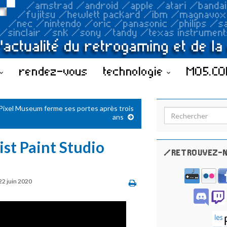
rendez-vous
technologie
MO5.C
Pixel Museum ferme ses portes après trois
Search for:
ans
st Paint Studio
/RETROUVEZ-N
22 juin 2020