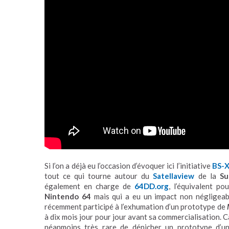
Si l’on a déjà eu l’occasion d’évoquer ici l’initiative
BS-X
tout ce qui tourne autour du
Satellaview
de la
Su
également en charge de
64DD.org
, l’équivalent po
Nintendo 64
mais qui a eu un impact non négligeab
récemment participé à l’exhumation d’un prototype de
à dix mois jour pour jour avant sa commercialisation. Car 
néanmoins très rare de dénicher un prototype d’un