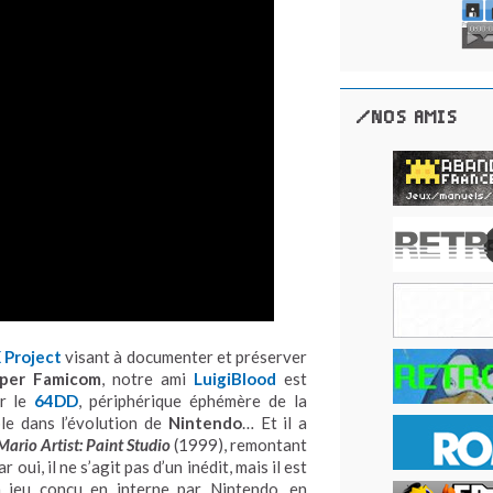
/NOS AMIS
 Project
visant à documenter et préserver
per Famicom
, notre ami
LuigiBlood
est
ur le
64DD
, périphérique éphémère de la
le dans l’évolution de
Nintendo
… Et il a
Mario Artist: Paint Studio
(1999), remontant
oui, il ne s’agit pas d’un inédit, mais il est
 jeu conçu en interne par Nintendo, en