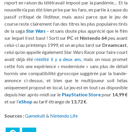
report en raison du télétravail imposé par la pandémie… Et la
nouvelle n’a pas été bien prise par les fans, en partie à cause du
passif critiqué de l’éditeur, mais aussi parce que le jeu de
course reste clairement l’un des titres les plus populaires tirés
de la saga
Star Wars
– et sans doute plus apprécié que le film
sur lequel il est basé ! Sorti sur
PC
et
Nintendo 64
peu avant
celui-ci au printemps 1999, et un an plus tard sur
Dreamcast
,
celui qu’on appelle également
Star Wars Racer
pour faire court
avait déjà été
réédité il y a deux ans
, mais on nous promet
cette fois une expérience « modernisée » sans plus de détail
hormis une compatibilité gyroscope suggérée par la bande-
annonce ci-dessus, et bien que le multijoueur soit hélas
uniquement proposé en local. Le jeu est en tout cas disponible
depuis hier après-midi sur le
PlayStation Store
pour
14,99 €
et sur l’
eShop
au tarif étrange de
13,72 €
.
Sources :
Gamekult
&
Nintendo Life