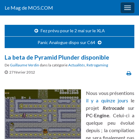
Le Mag de MO5.COM
Togg
navig
Fez prévu pour le 2 mai sur le XLA
Panic Analogue dispo sur C64
La beta de Pyramid Plunder disponible
De
Guillaume Verdin
dans la catégorie
Actualités
,
Retrogaming
27 février 2012
Nous vous présentions
il y a quinze jours
le
projet
Retrocade
sur
PC-Engine
. Celui-ci a
quelque peu évolué
depuis ; la compilation
ne sera finalement pas