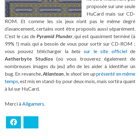
proposée sur une seule
HuCard mais sur CD-
ROM. Et comme les six jeux n’ont pas le même degré
d’avancement, certains vont être proposés aussi séparément.
C’est le cas de
Pyramid Plunder
, qui est quasiment terminé (à
99% !) mais qui a besoin de vous pour sortir sur CD-ROM ;
vous pouvez télécharger la
beta
sur le site officiel
de
Aetherbyte Studios
(où vous trouverez également de
nombreuses images du jeu) afin de les aider à identifier un
bug. En revanche,
Atlantean
, le
shoot ’em up
présenté en même
temps
, est mis en stand-by pour deux mois, mais sortira quant
à lui sur HuCard.
Merci à
Allgamers
.
Facebook
Bluesky