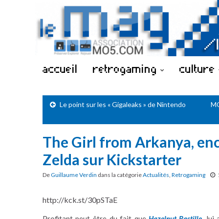
accueil
retrogaming
culture
Le point sur les « Gigaleaks » de Nintendo
MO
The Girl from Arkanya, e
Zelda sur Kickstarter
De
Guillaume Verdin
dans la catégorie
Actualités
,
Retrogaming
http://kck.st/30pSTaE
Profitant peut-être du fait que
Hazelnut Bastille
, lui