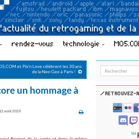
rendez-vous
technologie
MO5.C
5.COM et Pix’n Love célèbrent les 30 ans
Search for:
de la Neo·Geo à Paris !
ncore un hommage à
/RETROUVEZ-N
12 août 2020
 aussi financé de la sorte et dans le même