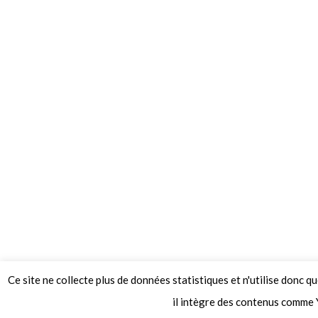
Ce site ne collecte plus de données statistiques et n'utilise donc q
© 2026 Le Mag de MO5.COM.
il intègre des contenus comme 
Construit avec
par
Thèmes Graphene
.