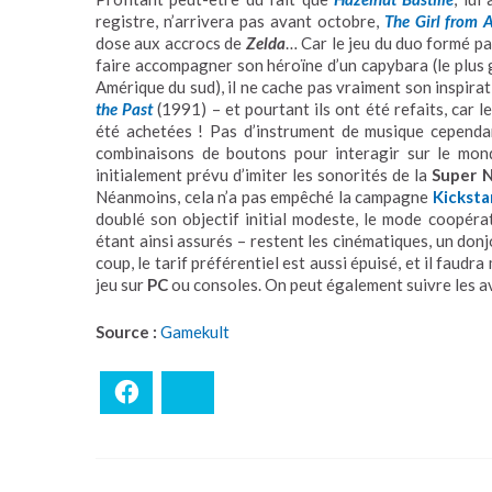
registre, n’arrivera pas avant octobre,
The Girl from 
dose aux accrocs de
Zelda
… Car le jeu du duo formé p
faire accompagner son héroïne d’un capybara (le plus 
Amérique du sud), il ne cache pas vraiment son inspirat
the Past
(1991) – et pourtant ils ont été refaits, car 
été achetées ! Pas d’instrument de musique cependan
combinaisons de boutons pour interagir sur le mond
initialement prévu d’imiter les sonorités de la
Super 
Néanmoins, cela n’a pas empêché la campagne
Kicksta
doublé son objectif initial modeste, le mode coopérat
étant ainsi assurés – restent les cinématiques, un do
coup, le tarif préférentiel est aussi épuisé, et il faudr
jeu sur
PC
ou consoles. On peut également suivre les 
Source :
Gamekult
Facebook
Bluesky