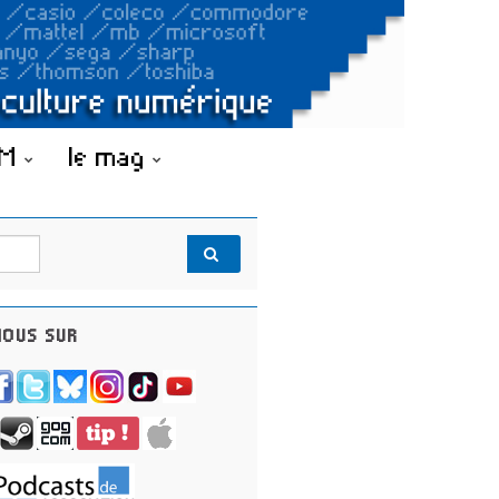
OM
le mag
OUS SUR