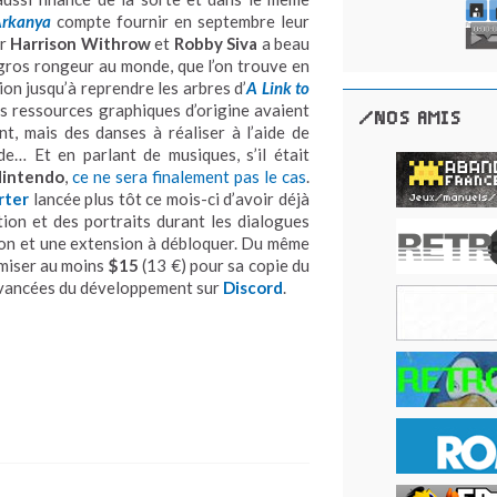
Arkanya
compte fournir en septembre leur
ar
Harrison Withrow
et
Robby Siva
a beau
gros rongeur au monde, que l’on trouve en
ion jusqu’à reprendre les arbres d’
A Link to
les ressources graphiques d’origine avaient
/NOS AMIS
t, mais des danses à réaliser à l’aide de
e… Et en parlant de musiques, s’il était
Nintendo
,
ce ne sera finalement pas le cas
.
rter
lancée plus tôt ce mois-ci d’avoir déjà
ion et des portraits durant les dialogues
njon et une extension à débloquer. Du même
a miser au moins
$15
(13 €) pour sa copie du
avancées du développement sur
Discord
.