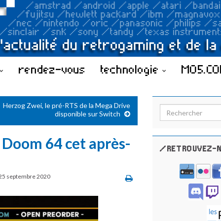
rendez-vous
technologie
MO5.C
Herzog Zwei, le pré-RTS de la Mega Drive
Search for:
disponible sur Switch
 Doom 64 cet après-
/RETROUVEZ-N
25 septembre 2020