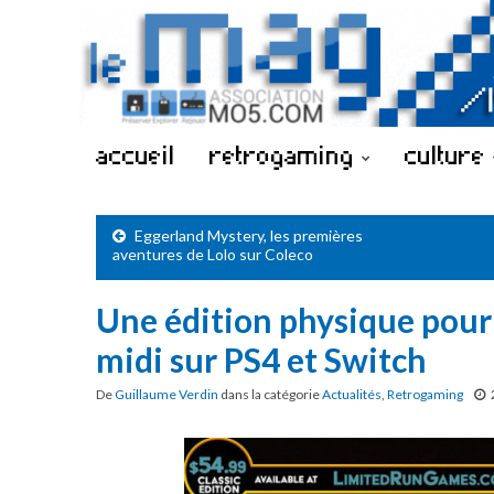
accueil
retrogaming
culture
Eggerland Mystery, les premières
aventures de Lolo sur Coleco
Une édition physique pour
midi sur PS4 et Switch
De
Guillaume Verdin
dans la catégorie
Actualités
,
Retrogaming