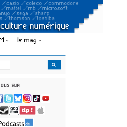
OM
le mag
OUS SUR