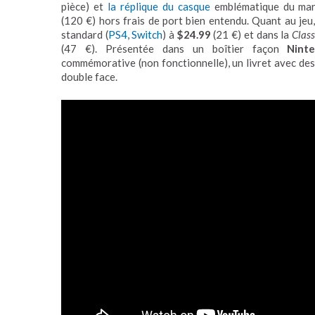
pièce) et
la réplique du casque
emblématique du mar
(120 €) hors frais de port bien entendu. Quant au jeu,
standard (
PS4
,
Switch
) à
$24.99
(21 €) et dans la
Class
(47 €). Présentée dans un boîtier façon
Nint
commémorative (non fonctionnelle), un livret avec des
double face.