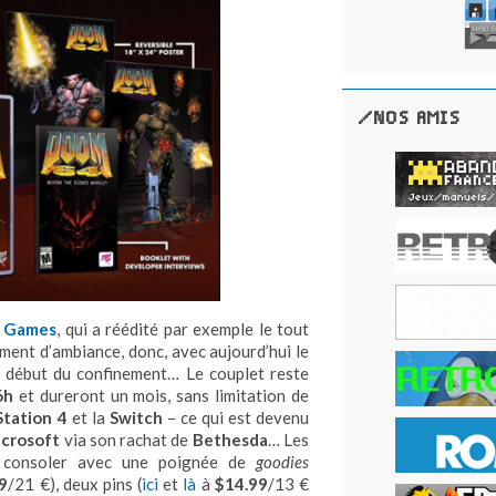
/NOS AMIS
n Games
, qui a réédité par exemple le tout
ment d’ambiance, donc, avec aujourd’hui le
 début du confinement… Le couplet reste
6h
et dureront un mois, sans limitation de
Station 4
et la
Switch
– ce qui est devenu
crosoft
via son rachat de
Bethesda
… Les
 consoler avec une poignée de
goodies
9
/21 €), deux pins (
ici
et
là
à
$14.99
/13 €