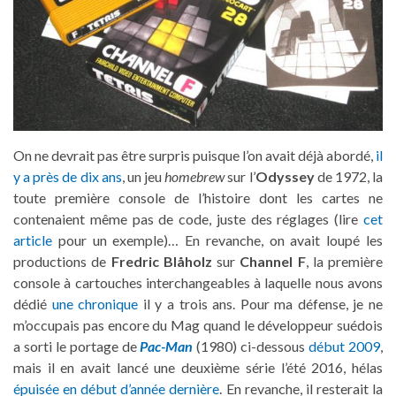
On ne devrait pas être surpris puisque l’on avait déjà abordé,
il
y a près de dix ans
, un jeu
homebrew
sur l’
Odyssey
de 1972, la
toute première console de l’histoire dont les cartes ne
contenaient même pas de code, juste des réglages (lire
cet
article
pour un exemple)… En revanche, on avait loupé les
productions de
Fredric Blåholz
sur
Channel F
, la première
console à cartouches interchangeables à laquelle nous avons
dédié
une chronique
il y a trois ans. Pour ma défense, je ne
m’occupais pas encore du Mag quand le développeur suédois
a sorti le portage de
Pac-Man
(1980) ci-dessous
début 2009
,
mais il en avait lancé une deuxième série l’été 2016, hélas
épuisée en début d’année dernière
. En revanche, il resterait la