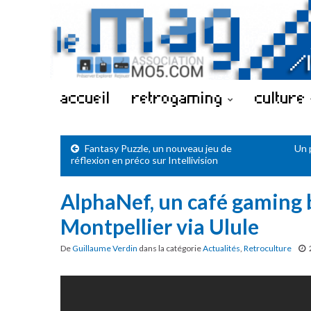
accueil
retrogaming
culture
Fantasy Puzzle, un nouveau jeu de
Un 
réflexion en préco sur Intellivision
AlphaNef, un café gaming 
Montpellier via Ulule
De
Guillaume Verdin
dans la catégorie
Actualités
,
Retroculture