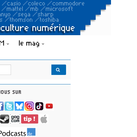
OM
le mag
OUS SUR