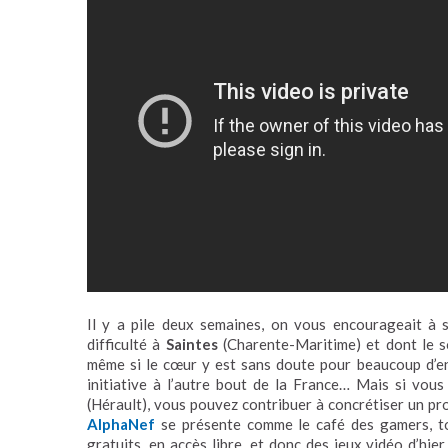
Il y a pile deux semaines, on vous encourageait à 
difficulté à
Saintes
(Charente-Maritime) et dont le so
même si le cœur y est sans doute pour beaucoup d’entr
initiative à l’autre bout de la France… Mais si vou
(Hérault), vous pouvez contribuer à concrétiser un proj
AlphaNef
se présente comme le café des gamers, to
gratuits, en accès libre, et donc des jeux vidéo d’hier