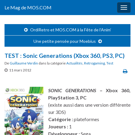
Le Mag de MO5.COM
Togg
navig
OrdiRetro et MO5.COM à la Fête de l’Anim’
Une petite pensée pour Moebius
TEST : Sonic Generations (Xbox 360, PS3, PC)
De
Guillaume Verdin
dans la catégorie
Actualités
,
Retrogaming
,
Test
11 mars 2012
SONIC GENERATIONS
– Xbox 360,
PlayStation 3, PC
(existe aussi dans une version différente
sur 3DS)
Catégorie :
plateformes
Joueurs :
1
Développeur :
Sega