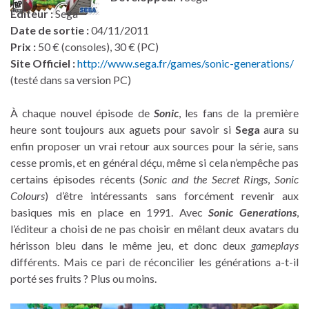
Éditeur :
Sega
Date de sortie :
04/11/2011
Prix :
50 € (consoles), 30 € (PC)
Site Officiel :
http://www.sega.fr/games/sonic-generations/
(testé dans sa version PC)
À chaque nouvel épisode de
Sonic
, les fans de la première
heure sont toujours aux aguets pour savoir si
Sega
aura su
enfin proposer un vrai retour aux sources pour la série, sans
cesse promis, et en général déçu, même si cela n’empêche pas
certains épisodes récents (
Sonic and the Secret Rings
,
Sonic
Colours
) d’être intéressants sans forcément revenir aux
basiques mis en place en 1991. Avec
Sonic Generations
,
l’éditeur a choisi de ne pas choisir en mêlant deux avatars du
hérisson bleu dans le même jeu, et donc deux
gameplays
différents. Mais ce pari de réconcilier les générations a-t-il
porté ses fruits ? Plus ou moins.