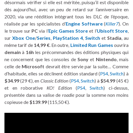
désormais vérifier si elle est méritée, puisqu’il est disponible
dès aujourd’hui, avec un peu de retard sur l’anniversaire en
2020, via une réédition intégrant tous les DLC de l’époque,
réalisée par les spécialistes d’
Engine Software
(
Killer7
). On
le trouve sur
PC
via l’
Epic Games Store
et l’
Ubisoft Store
,
sur
Xbox One
/
Series
,
PlayStation 4
,
Switch
et
Stadia
, au
même tarif de
14,99 €
. En outre,
Limited Run Games
ouvrira
demain
à
16h
les précommandes des éditions physiques qui
ne concernent que les consoles de
Sony
et
Nintendo
, mais
celle de
Microsoft
devrait être servie par la suite… Comme
d’habitude, elles se déclinent édition standard (
PS4
,
Switch
) à
$34.99
(29 €), en
Classic Edition
(
PS4
,
Switch
) à
$54.99
(45 €)
et en roborative
KO! Edition
(
PS4
,
Switch
) ci-dessus,
présentée dans sa valise de
roadie
pour la somme non moins
copieuse de
$139.99
(115,50 €).