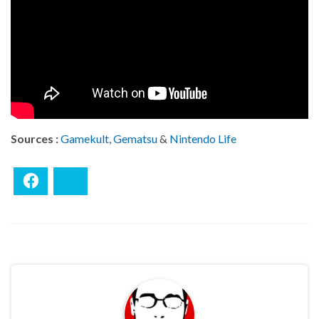
Sources :
Gamekult
,
Gematsu
&
Nintendo Life
Facebook
Bluesky