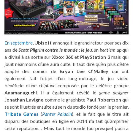
En septembre
,
Ubisoft
annonçait le grand retour pour ses dix
ans de
Scott Pilgrim contre le monde : le jeu
, un
beat ’em up
qui
a divisé à sa sortie sur
Xbox 360
et
PlayStation 3
mais qui
jouit néanmoins d’une aura culte. Il faut dire qu’en plus d’être
adapté des comics de
Bryan Lee O’Malley
qui ont
également fait l’objet d’un long-métrage, le jeu vidéo
bénéficie d’une
chiptune
composée par le célèbre groupe
Anamanaguchi
. Il a également révélé le
game designer
Jonathan Lavigne
comme le graphiste
Paul Robertson
qui
se sont illustrés ensuite au sein du studio fondé par le premier,
Tribute Games
(
Panzer Paladin
), et le fait que le titre ait
disparu des boutiques en ligne en 2014 n’a fait qu’amplifier
cette réputation… Mais tout le monde (ou presque) pourra