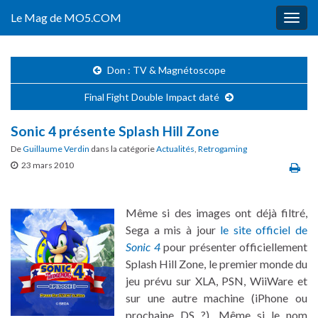
Le Mag de MO5.COM
Togg
navig
Don : TV & Magnétoscope
Final Fight Double Impact daté
Sonic 4 présente Splash Hill Zone
De
Guillaume Verdin
dans la catégorie
Actualités
,
Retrogaming
23 mars 2010
Même si des images ont déjà filtré,
Sega a mis à jour
le site officiel de
Sonic 4
pour présenter officiellement
Splash Hill Zone, le premier monde du
jeu prévu sur XLA, PSN, WiiWare et
sur une autre machine (iPhone ou
prochaine DS ?). Même si le nom