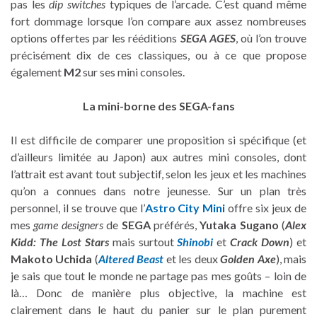
pas les
dip switches
typiques de l’arcade. C’est quand même
fort dommage lorsque l’on compare aux assez nombreuses
options offertes par les rééditions
SEGA AGES
, où l’on trouve
précisément dix de ces classiques, ou à ce que propose
également
M2
sur ses mini consoles.
La mini-borne des SEGA-fans
Il est difficile de comparer une proposition si spécifique (et
d’ailleurs limitée au Japon) aux autres mini consoles, dont
l’attrait est avant tout subjectif, selon les jeux et les machines
qu’on a connues dans notre jeunesse. Sur un plan très
personnel, il se trouve que l’
Astro City Mini
offre six jeux de
mes
game designers
de
SEGA
préférés,
Yutaka Sugano
(
Alex
Kidd: The Lost Stars
mais surtout
Shinobi
et
Crack Down
) et
Makoto Uchida
(
Altered Beast
et les deux
Golden Axe
), mais
je sais que tout le monde ne partage pas mes goûts – loin de
là… Donc de manière plus objective, la machine est
clairement dans le haut du panier sur le plan purement