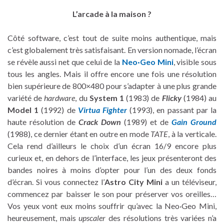
L’arcade à la maison ?
Côté software, c’est tout de suite moins authentique, mais
c’est globalement très satisfaisant. En version nomade, l’écran
se révèle aussi net que celui de la
Neo·Geo Mini
, visible sous
tous les angles. Mais il offre encore une fois une résolution
bien supérieure de 800×480 pour s’adapter à une plus grande
variété de
hardware
, du
System 1
(1983) de
Flicky
(1984) au
Model 1
(1992) de
Virtua Fighter
(1993), en passant par la
haute résolution de
Crack Down
(1989) et de
Gain Ground
(1988), ce dernier étant en outre en mode
TATE
, à la verticale.
Cela rend d’ailleurs le choix d’un écran 16/9 encore plus
curieux et, en dehors de l’interface, les jeux présenteront des
bandes noires à moins d’opter pour l’un des deux fonds
d’écran. Si vous connectez l’
Astro City Mini
a un téléviseur,
commencez par baisser le son pour préserver vos oreilles…
Vos yeux vont eux moins souffrir qu’avec la Neo·Geo Mini,
heureusement, mais
upscaler
des résolutions très variées n’a