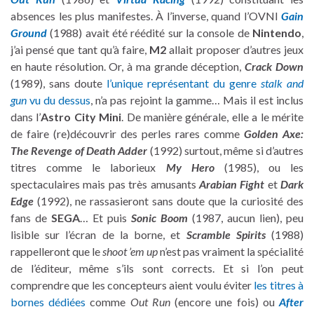
absences les plus manifestes. À l’inverse, quand l’OVNI
Gain
Ground
(1988) avait été réédité sur la console de
Nintendo
,
j’ai pensé que tant qu’à faire,
M2
allait proposer d’autres jeux
en haute résolution. Or, à ma grande déception,
Crack Down
(1989), sans doute
l’unique représentant du genre
stalk and
gun
vu du dessus
, n’a pas rejoint la gamme… Mais il est inclus
dans l’
Astro City Mini
. De manière générale, elle a le mérite
de faire (re)découvrir des perles rares comme
Golden Axe:
The Revenge of Death Adder
(1992) surtout, même si d’autres
titres comme le laborieux
My Hero
(1985), ou les
spectaculaires mais pas très amusants
Arabian Fight
et
Dark
Edge
(1992), ne rassasieront sans doute que la curiosité des
fans de
SEGA
… Et puis
Sonic Boom
(1987, aucun lien), peu
lisible sur l’écran de la borne, et
Scramble Spirits
(1988)
rappelleront que le
shoot ’em up
n’est pas vraiment la spécialité
de l’éditeur, même s’ils sont corrects. Et si l’on peut
comprendre que les concepteurs aient voulu éviter
les titres à
bornes dédiées
comme
Out Run
(encore une fois) ou
After