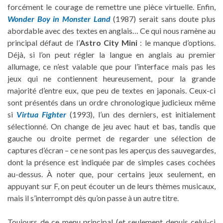
forcément le courage de remettre une pièce virtuelle. Enfin,
Wonder Boy in Monster Land
(1987) serait sans doute plus
abordable avec des textes en anglais… Ce qui nous ramène au
principal défaut de l’
Astro City Mini
: le manque d’options.
Déjà, si l’on peut régler la langue en anglais au premier
allumage, ce n’est valable que pour l’interface mais pas les
jeux qui ne contiennent heureusement, pour la grande
majorité d’entre eux, que peu de textes en japonais. Ceux-ci
sont présentés dans un ordre chronologique judicieux même
si
Virtua Fighter
(1993), l’un des derniers, est initialement
sélectionné. On change de jeu avec haut et bas, tandis que
gauche ou droite permet de regarder une sélection de
captures d’écran – ce ne sont pas les aperçus des sauvegardes,
dont la présence est indiquée par de simples cases cochées
au-dessus. À noter que, pour certains jeux seulement, en
appuyant sur F, on peut écouter un de leurs thèmes musicaux,
mais il s’interrompt dès qu’on passe à un autre titre.
Toujours de ce menu principal (et seulement depuis celui-ci