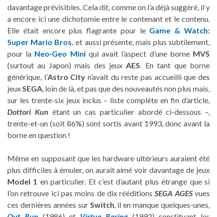
davantage prévisibles. Cela dit, comme on l’a déjà suggéré, il y
a encore ici une dichotomie entre le contenant et le contenu.
Elle était encore plus flagrante pour le
Game & Watch:
Super Mario Bros.
et aussi présente, mais plus subtilement,
pour la
Neo·Geo Mini
qui avait l’aspect d’une borne
MVS
(surtout au Japon) mais des jeux
AES
. En tant que borne
générique, l’
Astro City
n’avait du reste pas accueilli que des
jeux
SEGA
, loin de là, et pas que des nouveautés non plus mais,
sur les trente-six jeux inclus – liste complète en fin d’article,
Dottori Kun
étant un cas particulier abordé ci-dessous –,
trente-et-un (soit 86%) sont sortis avant 1993, donc avant la
borne en question !
Même en supposant que les hardware ultérieurs auraient été
plus difficiles à émuler, on aurait aimé voir davantage de jeux
Model 1
en particulier. Et c’est d’autant plus étrange que si
l’on retrouve ici pas moins de dix rééditions
SEGA AGES
vues
ces dernières années sur
Switch
, il en manque quelques-unes,
Out Run
(1986) et
Virtua Racing
(1992) constituant les