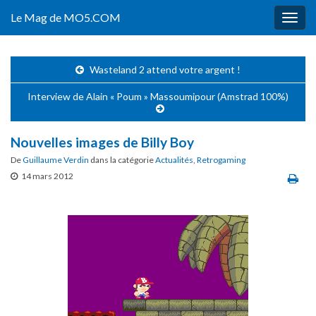
Le Mag de MO5.COM
Togg
navig
Wasteland 2 attend votre argent !
Interview de Alain « Poum » Massoumipour (Amstrad 100%)
Nouvelles images de Billy Boy
De
Guillaume Verdin
dans la catégorie
Actualités
,
Retrogaming
14 mars 2012