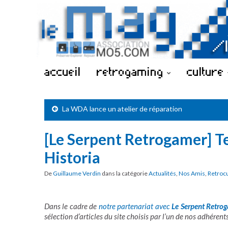
accueil
retrogaming
culture
La WDA lance un atelier de réparation
[Le Serpent Retrogamer] T
Historia
De
Guillaume Verdin
dans la catégorie
Actualités
,
Nos Amis
,
Retroc
Dans le cadre de
notre partenariat avec
Le Serpent Retro
sélection d’articles du site choisis par l’un de nos adhéren