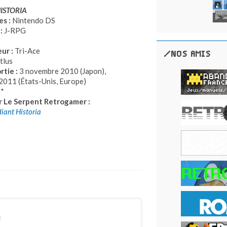
ISTORIA
s :
Nintendo DS
:
J-RPG
1
ur :
Tri-Ace
/NOS AMIS
tlus
rtie :
3 novembre 2010 (Japon),
 2011 (États-Unis, Europe)
**
r Le Serpent Retrogamer :
iant Historia
n