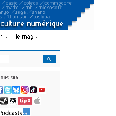
OM
le mag
OUS SUR