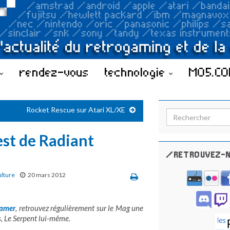
rendez-vous
technologie
MO5.C
Rocket Rescue sur Atari XL/XE
Search for:
est de Radiant
/RETROUVEZ-N
ulture
20 mars 2012
gamer
, retrouvez régulièrement sur le Mag une
ts, Le Serpent lui-même.