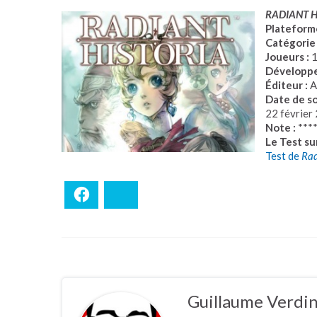
RADIANT H
Plateforme
Catégorie 
Joueurs :
Développe
Éditeur :
A
Date de so
22 février
Note :
***
Le Test su
Test de
Rad
Facebook
Bluesky
Guillaume Verdi