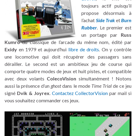
toujours actif puisqu’il
propose désormais à
l’achat
Side Trak
et
Burn
Rubber
. Le premier est
un portage par
Russ
Kumro
du classique de l’arcade du même nom, édité par
Exidy
en 1979 et aujourd’hui
libre de droits
. On y contrôle
une locomotive qui doit récupérer des passagers sans
dérailler. Le second est un ambitieux jeu de course qui
comporte quatre modes de jeux et huit pistes, et compatible
avec deux volants
ColecoVision
simultanément ! Notons
aussi la présence d’un
ghost
dans le mode
Time Trial
de ce jeu
signé
Dvik & Joyrex
.
Contactez CollectorVision
par mail si
vous souhaitez commander ces jeux.