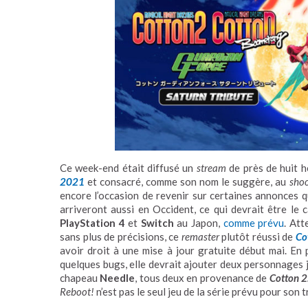
Ce week-end était diffusé un
stream
de près de huit 
2021
et consacré, comme son nom le suggère, au
shoo
encore l’occasion de revenir sur certaines annonces qui
arriveront aussi en Occident, ce qui devrait être le 
PlayStation 4
et
Switch
au Japon,
comme prévu
. Att
sans plus de précisions, ce
remaster
plutôt réussi de
Co
avoir droit à une mise à jour gratuite début mai. En pl
quelques bugs, elle devrait ajouter deux personnages 
chapeau
Needle
, tous deux en provenance de
Cotton 2
Reboot!
n’est pas le seul jeu de la série prévu pour son