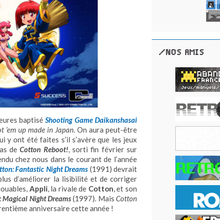
/NOS AMIS
heures baptisé
Shooting Game Daikanshasai
t ’em up
made in Japan
. On aura peut-être
 y ont été faites s’il s’avère que les jeux
cas de
Cotton Reboot!
, sorti fin février sur
endu chez nous dans le courant de l’année
tton: Fantastic Night Dreams
(1991) devrait
us d’améliorer la lisibilité et de corriger
jouables,
Appli
, la rivale de
Cotton
, et son
: Magical Night Dreams
(1997). Mais
Cotton
 trentième anniversaire cette année !