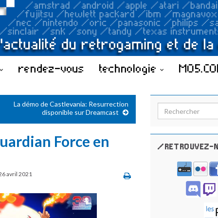
rendez-vous
technologie
MO5.C
La démo de Castlevania: Resurrection
Search for:
disponible sur Dreamcast
uardian Force en
/RETROUVEZ-N
26 avril 2021