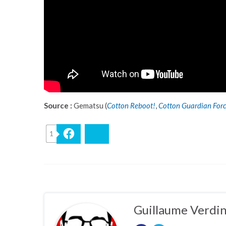
Source :
Gematsu (
Cotton Reboot!
,
Cotton Guardian Forc
1
Facebook
Bluesky
Guillaume Verdi