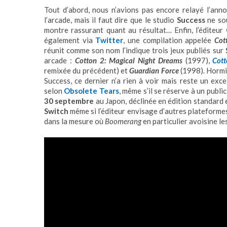
Tout d’abord, nous n’avions pas encore relayé l’ann
l’arcade, mais il faut dire que le studio
Success
ne sou
montre rassurant quant au résultat… Enfin, l’éditeur
également via
Twitter
, une compilation appelée
Cot
réunit comme son nom l’indique trois jeux publiés sur
arcade :
Cotton 2: Magical Night Dreams
(1997),
Cot
remixée du précédent) et
Guardian Force
(1998). Hormis
Success, ce dernier n’a rien à voir mais reste un exc
selon
Obsolete Tears
, même s’il se réserve à un publ
30 septembre
au Japon, déclinée en édition standard e
Switch
même si l’éditeur envisage d’autres plateformes
dans la mesure où
Boomerang
en particulier avoisine le