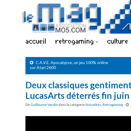
accueil
retrogaming
culture
C.A.V.E. Apocalypse, un jeu 100% online
sur Atari 2600
Deux classiques gentiment
LucasArts déterrés fin juin
De
Guillaume Verdin
dans la catégorie
Actualités
,
Retrogaming