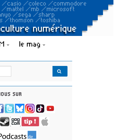
OM
le mag
OUS SUR