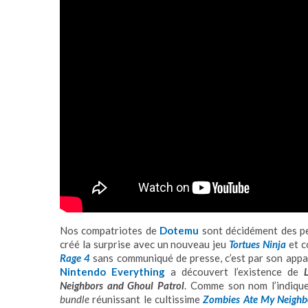
Nos compatriotes de
Dotemu
sont décidément des pe
créé la surprise avec un nouveau jeu
Tortues Ninja
et c
Rage 4
sans communiqué de presse, c’est par son appari
Nintendo Everything
a découvert l’existence de
Neighbors and Ghoul Patrol
. Comme son nom l’indique 
bundle
réunissant le cultissime
Zombies Ate My Neighb