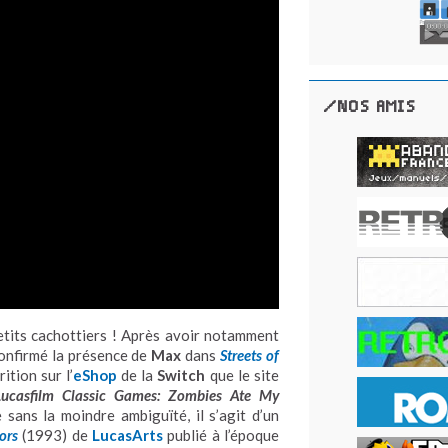
/NOS AMIS
tits cachottiers ! Après avoir notamment
onfirmé la présence de
Max
dans
Streets of
tion sur l’
eShop
de la
Switch
que le site
Lucasfilm Classic Games: Zombies Ate My
sans la moindre ambiguïté, il s’agit d’un
ors
(1993) de
LucasArts
publié à l’époque