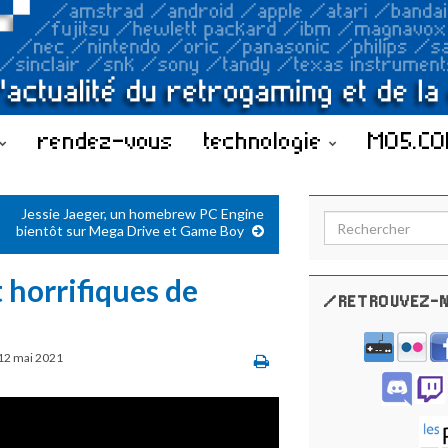
rendez-vous
technologie
MO5.C
Jessie Jaeger, un homebrew PC Engine
Search for:
bientôt sur Mega Drive et Game Boy
 horrifiques de
/RETROUVEZ-N
12 mai 2021