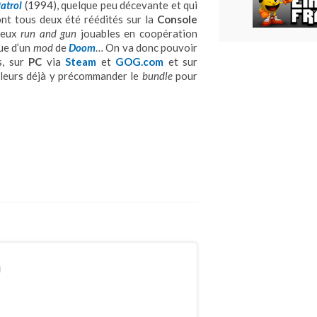
atrol
(1994), quelque peu décevante et qui
 ont tous deux été réédités sur la
Console
 deux
run and gun
jouables en coopération
ue d’un
mod
de
Doom
… On va donc pouvoir
s, sur
PC
via
Steam
et
GOG.com
et sur
illeurs déjà y précommander le
bundle
pour
n