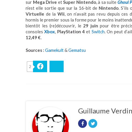
sur
Mega Drive
et
Super Nintendo
, à sa suite
Ghoul P
n’est elle sortie que sur la 16-bit de
Nintendo
. S’ils
Virtuelle
de la
Wii
, on n’avait pas revu depuis ces
hormis le premier sous la forme pour le moins inattend
bientôt les (re)découvrir, le
29 juin
pour être préci
consoles
Xbox
,
PlayStation 4
et
Switch
. On peut d’a
12,49 €
.
Sources :
Gamekult
&
Gematsu
2
Facebook
Bluesky
Guillaume Verdi