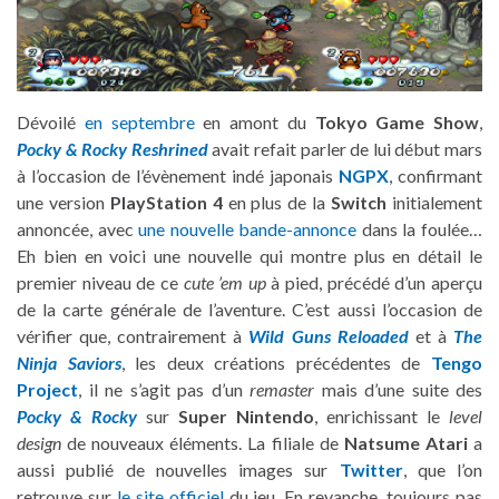
Dévoilé
en septembre
en amont du
Tokyo Game Show
,
Pocky & Rocky Reshrined
avait refait parler de lui début mars
à l’occasion de l’évènement indé japonais
NGPX
, confirmant
une version
PlayStation 4
en plus de la
Switch
initialement
annoncée, avec
une nouvelle bande-annonce
dans la foulée…
Eh bien en voici une nouvelle qui montre plus en détail le
premier niveau de ce
cute ’em up
à pied, précédé d’un aperçu
de la carte générale de l’aventure. C’est aussi l’occasion de
vérifier que, contrairement à
Wild Guns Reloaded
et à
The
Ninja Saviors
, les deux créations précédentes de
Tengo
Project
, il ne s’agit pas d’un
remaster
mais d’une suite des
Pocky & Rocky
sur
Super Nintendo
, enrichissant le
level
design
de nouveaux éléments. La filiale de
Natsume Atari
a
aussi publié de nouvelles images sur
Twitter
, que l’on
retrouve sur
le site officiel
du jeu. En revanche, toujours pas