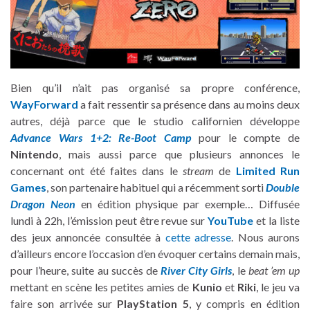
Bien qu’il n’ait pas organisé sa propre conférence,
WayForward
a fait ressentir sa présence dans au moins deux
autres, déjà parce que le studio californien développe
Advance Wars 1+2: Re-Boot Camp
pour le compte de
Nintendo
, mais aussi parce que plusieurs annonces le
concernant ont été faites dans le
stream
de
Limited Run
Games
, son partenaire habituel qui a récemment sorti
Double
Dragon Neon
en édition physique par exemple… Diffusée
lundi à 22h, l’émission peut être revue sur
YouTube
et la liste
des jeux annoncée consultée à
cette adresse
. Nous aurons
d’ailleurs encore l’occasion d’en évoquer certains demain mais,
pour l’heure, suite au succès de
River City Girls
, le
beat ’em up
mettant en scène les petites amies de
Kunio
et
Riki
, le jeu va
faire son arrivée sur
PlayStation 5
, y compris en édition