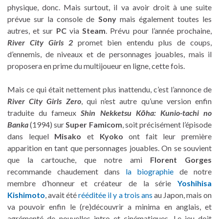
physique, donc. Mais surtout, il va avoir droit à une suite
prévue sur la console de
Sony
mais également toutes les
autres, et sur
PC
via
Steam
. Prévu pour l’année prochaine,
River City Girls 2
promet bien entendu plus de coups,
d’ennemis, de niveaux et de personnages jouables, mais il
proposera en prime du multijoueur en ligne, cette fois.
Mais ce qui était nettement plus inattendu, c’est l’annonce de
River City Girls Zero
, qui n’est autre qu’une version enfin
traduite du fameux
Shin Nekketsu Kōha: Kunio-tachi no
Banka
(1994) sur
Super Famicom
, soit précisément l’épisode
dans lequel
Misako
et
Kyoko
ont fait leur première
apparition en tant que personnages jouables. On se souvient
que la cartouche, que notre ami
Florent Gorges
recommande chaudement dans
la biographie
de notre
membre d’honneur et créateur de la série
Yoshihisa
Kishimoto
, avait été
rééditée il y a trois ans
au Japon, mais on
va pouvoir enfin le (re)découvrir a minima en anglais, et
agrémenté de nouvelles intro et cinématiques. Le jeu doit