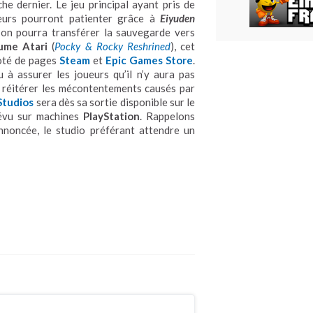
e dernier. Le jeu principal ayant pris de
ueurs pourront patienter grâce à
Eiyuden
t on pourra transférer la sauvegarde vers
ume Atari
(
Pocky & Rocky Reshrined
), cet
doté de pages
Steam
et
Epic Games Store
.
u à assurer les joueurs qu’il n’y aura pas
as réitérer les mécontentements causés par
Studios
sera dès sa sortie disponible sur le
révu sur machines
PlayStation
. Rappelons
noncée, le studio préférant attendre un