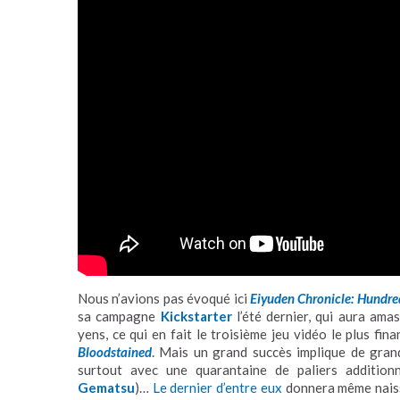
Nous n’avions pas évoqué ici
Eiyuden Chronicle: Hundre
sa campagne
Kickstarter
l’été dernier, qui aura ama
yens, ce qui en fait le troisième jeu vidéo le plus fi
Bloodstained
. Mais un grand succès implique de grand
surtout avec une quarantaine de paliers additionne
Gematsu
)…
Le dernier d’entre eux
donnera même naiss