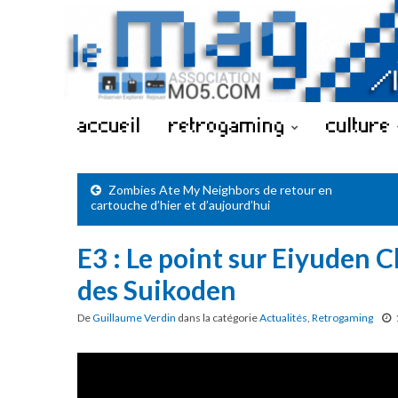
accueil
retrogaming
culture
Zombies Ate My Neighbors de retour en
cartouche d’hier et d’aujourd’hui
E3 : Le point sur Eiyuden Ch
des Suikoden
De
Guillaume Verdin
dans la catégorie
Actualités
,
Retrogaming