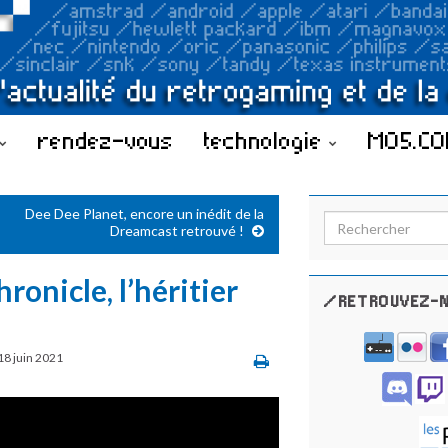
rendez-vous
technologie
MO5.C
Dee Dee Planet, encore un inédit de la
Search for:
Dreamcast retrouvé !
ronicle, l’héritier
/RETROUVEZ-N
18 juin 2021