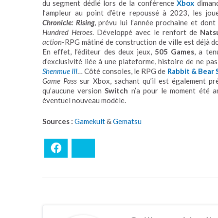
du segment dédié lors de la conférence
Xbox
dimanch
l’ampleur au point d’être repoussé à 2023, les jo
Chronicle: Rising
, prévu lui l’année prochaine et don
Hundred Heroes
. Développé avec le renfort de
Nats
action
-RPG mâtiné de construction de ville est déjà 
En effet, l’éditeur des deux jeux,
505 Games
, a ten
d’exclusivité liée à une plateforme, histoire de ne p
Shenmue III
… Côté consoles, le RPG de
Rabbit & Bear 
Game Pass
sur Xbox, sachant qu’il est également p
qu’aucune version
Switch
n’a pour le moment été an
éventuel nouveau modèle.
Sources :
Gamekult
&
Gematsu
Facebook
Bluesky