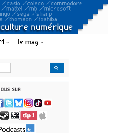
OM
le mag
OUS SUR