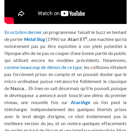
En octobre dernier
, un programmeur faisait le buzz en tentant
E
de porter
Metal Slug
(1996) sur
Atari ST
, une machine qui n’a
notoirement pas pu être exploitée à son plein potentiel à
l’époque afin de ne pas se couper d’une bonne partie du public
qui utilisait encore les modèles précédents. Néanmoins,
comme beaucoup de démos de ce type
, les collisions n’étaient
pas forcément prises en compte et on pouvait douter que le
micro-ordinateur puisse retranscrire fidèlement le classique
de
Nazca
… Eh bien on sait désormais qu’il le pouvait, puisque
le développeur a annoncé avoir bouclé une démo du premier
niveau, une nouvelle fois sur
AtariAge
où l’on peut la
télécharger. Indépendamment des quelques libertés prises
avec le
level design
d’origine, ce n’est évidemment pas la
meilleure version du jeu, et on notera quelques effacements
de
sprites
en haut de l’écran et une interface minimaliste. Mais