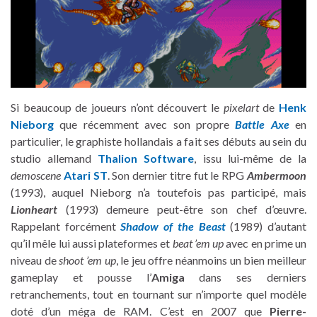
Si beaucoup de joueurs n’ont découvert le
pixelart
de
Henk
Nieborg
que récemment avec son propre
Battle Axe
en
particulier, le graphiste hollandais a fait ses débuts au sein du
studio allemand
Thalion Software
, issu lui-même de la
demoscene
Atari ST
. Son dernier titre fut le RPG
Ambermoon
(1993), auquel Nieborg n’a toutefois pas participé, mais
Lionheart
(1993) demeure peut-être son chef d’œuvre.
Rappelant forcément
Shadow of the Beast
(1989) d’autant
qu’il mêle lui aussi plateformes et
beat ’em up
avec en prime un
niveau de
shoot ’em up
, le jeu offre néanmoins un bien meilleur
gameplay et pousse l’
Amiga
dans ses derniers
retranchements, tout en tournant sur n’importe quel modèle
doté d’un méga de RAM. C’est en 2007 que
Pierre-