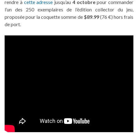
rendre à
cette adresse
jusqu’au
4 octobre
pour commander
l’un des 250 exemplaires de l’édition collector du jeu,
proposée pour la coquette somme de
$89.99
(76 €) hors frais
de port.