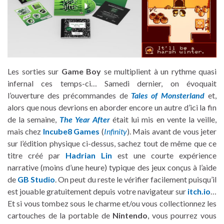
Les sorties sur
Game Boy
se multiplient à un rythme quasi
infernal ces temps-ci… Samedi dernier, on évoquait
l’ouverture des précommandes de
Tales of Monsterland
et,
alors que nous devrions en aborder encore un autre d’ici la fin
de la semaine,
The Year After
était lui mis en vente la veille,
mais chez
Incube8 Games
(
Infinity
). Mais avant de vous jeter
sur l’édition physique ci-dessus, sachez tout de même que ce
titre créé par
Hadrian Lin
est une courte expérience
narrative (moins d’une heure) typique des jeux conçus à l’aide
de
GB Studio
. On peut du reste le vérifier facilement puisqu’il
est jouable gratuitement depuis votre navigateur sur
itch.io
…
Et si vous tombez sous le charme et/ou vous collectionnez les
cartouches de la portable de
Nintendo
, vous pourrez vous