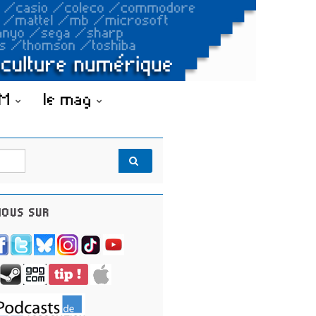
OM
le mag
OUS SUR