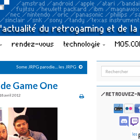
rendez-vous
technologie
MO5.C
Some JRPG parodie… les JRPG
Search for:
 de Game One
/RETROUVEZ-N
18 avril 2012