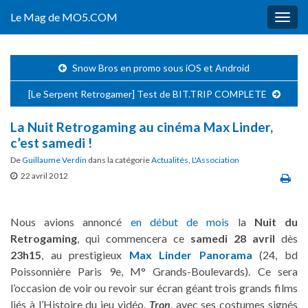
Le Mag de MO5.COM
Togg
navig
Snow Bros en promo sous iOS et Android
[Le Serpent Retrogamer] Test de BIT.TRIP COMPLETE
La Nuit Retrogaming au cinéma Max Linder,
c’est samedi !
De
Guillaume Verdin
dans la catégorie
Actualités
,
L'Association
22 avril 2012
Nous avions annoncé
en début de mois
la
Nuit du
Retrogaming
, qui commencera ce
samedi 28 avril
dès
23h15
, au prestigieux
Max Linder Panorama
(24, bd
Poissonnière Paris 9e, M° Grands-Boulevards). Ce sera
l’occasion de voir ou revoir sur écran géant trois grands films
liés à l’Histoire du jeu vidéo.
Tron
, avec ses costumes signés