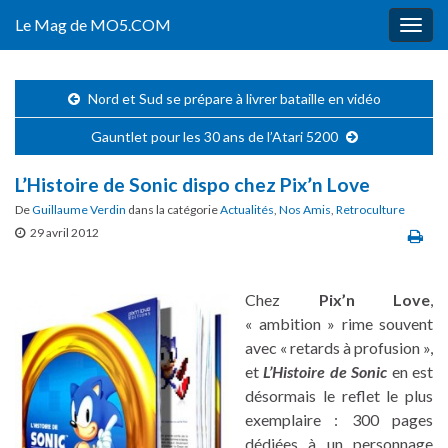
Le Mag de MO5.COM
Togg
navig
Nord et Sud se prépare à livrer bataille en vidéo
Gauntlet pour les 30 ans de l’Atari 5200
L’Histoire de Sonic dispo chez Pix’n Love
De
Guillaume Verdin
dans la catégorie
Actualités
,
Nos Amis
,
Retroculture
29 avril 2012
Chez
Pix’n Love
,
« ambition » rime souvent
avec « retards à profusion »,
et
L’Histoire de Sonic
en est
désormais le reflet le plus
exemplaire : 300 pages
dédiées à un personnage