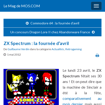
Le Mag de MO5.COM
Togg
navig
Commodore 64 : la fournée d’avril
Un concours Dragon Lore II chez Abandonware France
ZX Spectrum : la fournée d’avril
De
Guillaume Verdin
dans la catégorie
Actualités
,
Retrogaming
1 mai 2012
Le lundi 23 avril, le
ZX
Spectrum
fêtait ses 30
ans ! Et on peut dire que
la machine de Sinclair a
été à la fête,
comparativement au
mois dernier
, mais aussi