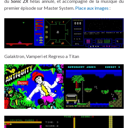
du
Sonic ZX
hélas annulé, et accompagné de la musique du
premier épisode sur Master System.
Place aux images
:
Galaktron, Vamperi et Regreso a Titan