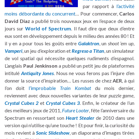
par rapport à
l’activité
moins débordante du concurrent
… Pour commencer,
Carlos
David Diaz
a publié trois nouveaux jeux en l’espace de deux
jours sur
World of Spectrum
. Il faut dire que deux d’entre
eux sont en développement depuis le milieu des années 80 ! Et
il y en a pour tous les goûts entre
Galaktron
, un
shoot ’em up
,
Vamperi
, un jeu d’exploration et
Regreso a Titan
, un simulateur
de vol spatial qui nécessite quelques rudiments d’espagnol.
L’anglais
Paul Jenkinson
a publié un petit jeu de plateformes
intitulé
Antiquity Jones
. Nous ne vous ferons pas l’injure d’en
donner la source d’inspiration… Les russes de chez
AER
, à qui
l’on doit
l’improbable
Train Kombat
du mois dernier,
reviennent avec deux nouvelles variantes de leur
puzzle game
,
Crystal Cubes 2
et
Crystal Cubes 3
. Enfin, le créateur de l’un
des meilleurs jeux de 2011,
Future Looter
, fête l’anniversaire du
Spectrum en ressortant son
Heart Stealer
de 2010 dans une
version qui n’utilise qu’une touche ! Et pour finir, la curiosité du
mois revient à
Sonic Slideshow
, un diaporama d’images tirées