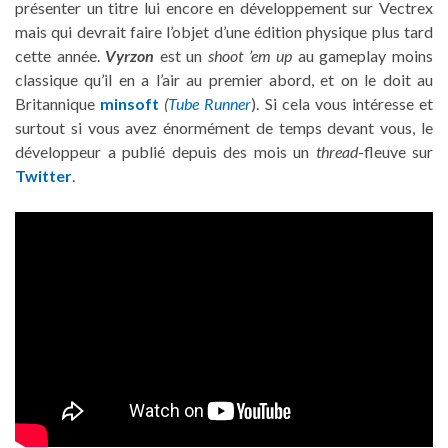
présenter un titre lui encore en développement sur Vectrex
mais qui devrait faire l’objet d’une édition physique plus tard
cette année.
Vyrzon
est un
shoot ’em up
au gameplay moins
classique qu’il en a l’air au premier abord, et on le doit au
Britannique
minsoft
(
Tube Runner
). Si cela vous intéresse et
surtout si vous avez énormément de temps devant vous, le
développeur a publié depuis des mois un
thread
-fleuve sur
Twitter
.