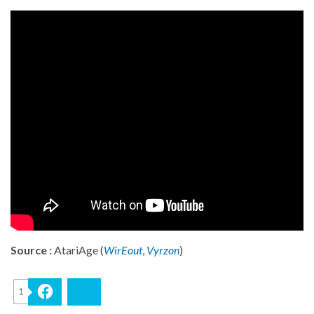
Source :
AtariAge (
WirEout
,
Vyrzon
)
1
Facebook
Bluesky