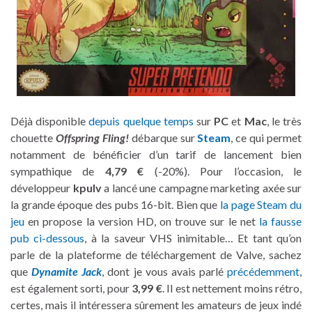
Déjà disponible
depuis quelque temps
sur
PC
et
Mac
, le très
chouette
Offspring Fling!
débarque sur
Steam
, ce qui permet
notamment de bénéficier d’un tarif de lancement bien
sympathique de
4,79 €
(-20%). Pour l’occasion, le
développeur
kpulv
a lancé une campagne marketing axée sur
la grande époque des pubs 16-bit. Bien que
la page Steam du
jeu
en propose la version HD, on trouve sur le net
la fausse
pub ci-dessous
, à la saveur VHS inimitable… Et tant qu’on
parle de la plateforme de téléchargement de Valve, sachez
que
Dynamite Jack
, dont je vous avais parlé
précédemment
,
est également sorti, pour
3,99 €
. Il est nettement moins rétro,
certes, mais il intéressera sûrement les amateurs de jeux indé