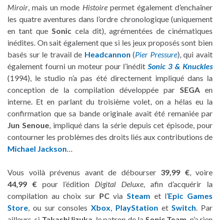
Miroir
, mais un mode
Histoire
permet également d’enchaîner
les quatre aventures dans l’ordre chronologique (uniquement
en tant que
Sonic
cela dit), agrémentées de cinématiques
inédites. On sait également que si les jeux proposés sont bien
basés sur le travail de
Headcannon
(
Pier Pressure
), qui avait
également fourni un moteur pour l’inédit
Sonic 3 & Knuckles
(1994), le studio n’a pas été directement impliqué dans la
conception de la compilation développée par
SEGA
en
interne. Et en parlant du troisième volet, on a hélas eu la
confirmation que sa bande originale avait été remaniée par
Jun Senoue
, impliqué dans la série depuis cet épisode, pour
contourner les problèmes des droits liés aux contributions de
Michael Jackson
…
Vous voilà prévenus avant de débourser
39,99 €
, voire
44,99 €
pour l’édition
Digital Deluxe
, afin d’acquérir la
compilation au choix sur
PC
via
Steam
et l’
Epic Games
Store
, ou sur consoles
Xbox
,
PlayStation
et
Switch
. Par
ailleurs, si
Takashi Iizuka
, le patron de la
Sonic Team
, n’a rien