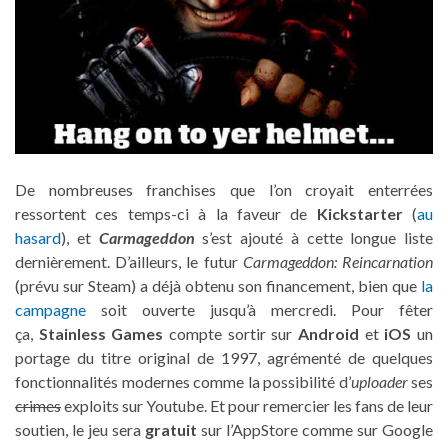
De nombreuses franchises que l’on croyait enterrées
ressortent ces temps-ci à la faveur de
Kickstarter
(
au
hasard
), et
Carmageddon
s’est ajouté à cette longue liste
dernièrement. D’ailleurs, le futur
Carmageddon: Reincarnation
(prévu sur Steam) a déjà obtenu son financement, bien que
la
campagne
soit ouverte jusqu’à mercredi. Pour fêter
ça,
Stainless Games
compte sortir sur
Android
et
iOS
un
portage du titre original de 1997, agrémenté de quelques
fonctionnalités modernes comme la possibilité d’
uploader
ses
crimes
exploits sur Youtube. Et pour remercier les fans de leur
soutien, le jeu sera
gratuit
sur l’AppStore comme sur Google