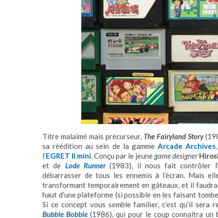
Titre malaimé mais précurseur,
The Fairyland Story
(198
sa réédition au sein de la gamme
Arcade Archives
l’
EGRET II mini
. Conçu par le jeune
game designer
Hiros
et de
Lode Runner
(1983), il nous fait contrôler l
débarrasser de tous les ennemis à l’écran. Mais ell
transformant temporairement en gâteaux, et il faudra l
haut d’une plateforme (si possible en les faisant tomb
Si ce concept vous semble familier, c’est qu’il sera
Bubble Bobble
(1986), qui pour le coup connaîtra un b