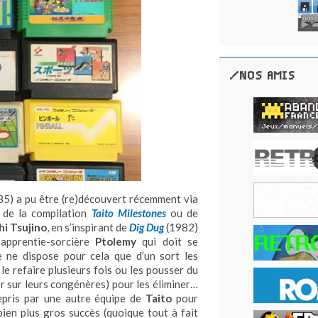
/NOS AMIS
5) a pu être (re)découvert récemment via
, de la compilation
Taito Milestones
ou de
hi Tsujino
, en s’inspirant de
Dig Dug
(1982)
’apprentie-sorcière
Ptolemy
qui doit se
e ne dispose pour cela que d’un sort les
e refaire plusieurs fois ou les pousser du
er sur leurs congénères) pour les éliminer…
 repris par une autre équipe de
Taito
pour
ien plus gros succès (quoique tout à fait