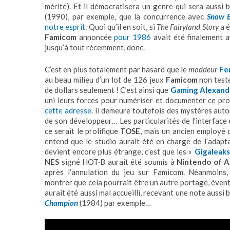
mérité). Et il démocratisera un genre qui sera aussi b
(1990), par exemple, que la concurrence avec
Snow B
notre esprit
. Quoi qu’il en soit, si
The Fairyland Story
a é
Famicom
annoncée
pour 1986
avait été finalement an
jusqu’à tout récemment, donc.
C’est en plus totalement par hasard que le
moddeur
Fe
au beau milieu d’un lot de 126 jeux
Famicom
non test
de dollars seulement ! C’est ainsi que
Gaming Alexand
uni leurs forces pour numériser et documenter ce pr
cette adresse
. Il demeure toutefois des mystères auto
de son développeur… Les particularités de l’interface 
ce serait le prolifique
TOSE
, mais un ancien employé d
entend que le studio aurait été en charge de l’adap
devient encore plus étrange, c’est que les «
Gigaleaks
NES
signé HOT·B aurait été soumis à
Nintendo of A
après l’annulation du jeu sur Famicom. Néanmoins,
montrer que cela pourrait être un autre portage, évent
aurait été aussi mal accueilli, recevant une note aussi
Champion
(1984) par exemple…