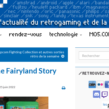
rendez-vous
technologie
MO5.C
pcom Fighting Collection et autres sorties
Search for:
rétro de la semaine
e Fairyland Story
/RETROUVEZ-N
25 juin 2022