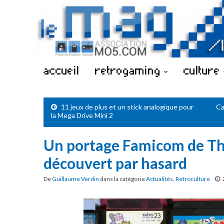
accueil
retrogaming
culture
11 jeux de plus et un stick analogique pour
Ca
la Mega Drive Mini 2
Un portage Famicom de Th
découvert par hasard
De
Guillaume Verdin
dans la catégorie
Actualités
,
Retroculture