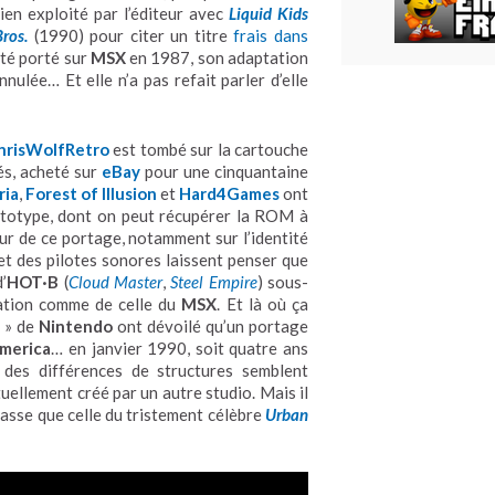
ien exploité par l’éditeur avec
Liquid Kids
ros.
(1990) pour citer un titre
frais dans
té porté sur
MSX
en 1987, son adaptation
nulée… Et elle n’a pas refait parler d’elle
nrisWolfRetro
est tombé sur la cartouche
és, acheté sur
eBay
pour une cinquantaine
ria
,
Forest of Illusion
et
Hard4Games
ont
ototype, dont on peut récupérer la ROM à
ur de ce portage, notamment sur l’identité
et des pilotes sonores laissent penser que
’
HOT·B
(
Cloud Master
,
Steel Empire
) sous-
tation comme de celle du
MSX
. Et là où ça
» de
Nintendo
ont dévoilé qu’un portage
merica
… en janvier 1990, soit quatre ans
 des différences de structures semblent
uellement créé par un autre studio. Mais il
 basse que celle du tristement célèbre
Urban