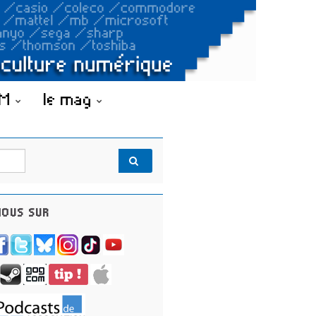
OM
le mag
OUS SUR