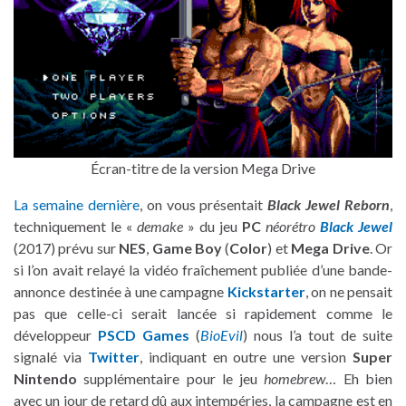
Écran-titre de la version Mega Drive
La semaine dernière
, on vous présentait
Black Jewel Reborn
,
techniquement le «
demake
» du jeu
PC
néorétro
Black Jewel
(2017) prévu sur
NES
,
Game Boy
(
Color
) et
Mega Drive
. Or
si l’on avait relayé la vidéo fraîchement publiée d’une bande-
annonce destinée à une campagne
Kickstarter
, on ne pensait
pas que celle-ci serait lancée si rapidement comme le
développeur
PSCD Games
(
BioEvil
) nous l’a tout de suite
signalé via
Twitter
, indiquant en outre une version
Super
Nintendo
supplémentaire pour le jeu
homebrew
… Eh bien
avec un jour de retard dû aux intempéries, la campagne est en