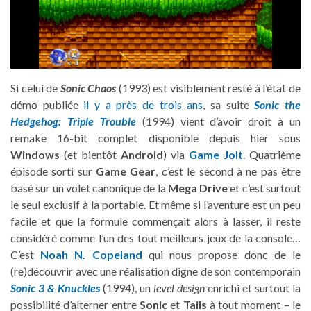
Si celui de
Sonic Chaos
(1993) est visiblement resté à l’état de
démo publiée
il y a près de trois ans
, sa suite
Sonic the
Hedgehog: Triple Trouble
(1994) vient d’avoir droit à un
remake 16-bit complet disponible depuis hier sous
Windows
(et bientôt
Android
) via
Game Jolt
. Quatrième
épisode sorti sur
Game Gear
, c’est le second à ne pas être
basé sur un volet canonique de la
Mega Drive
et c’est surtout
le seul exclusif à la portable. Et même si l’aventure est un peu
facile et que la formule commençait alors à lasser, il reste
considéré comme l’un des tout meilleurs jeux de la console…
C’est
Noah N. Copeland
qui nous propose donc de le
(re)découvrir avec une réalisation digne de son contemporain
Sonic 3 & Knuckles
(1994), un
level design
enrichi et surtout la
possibilité d’alterner entre
Sonic
et
Tails
à tout moment – le