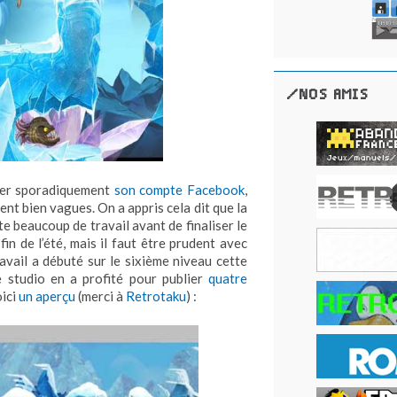
/NOS AMIS
ter sporadiquement
son compte Facebook
,
ent bien vagues. On a appris cela dit que la
te beaucoup de travail avant de finaliser le
 fin de l’été, mais il faut être prudent avec
ravail a débuté sur le sixième niveau cette
 le studio en a profité pour publier
quatre
oici
un aperçu
(merci à
Retrotaku
) :