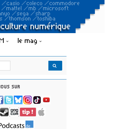
OM
le mag
OUS SUR