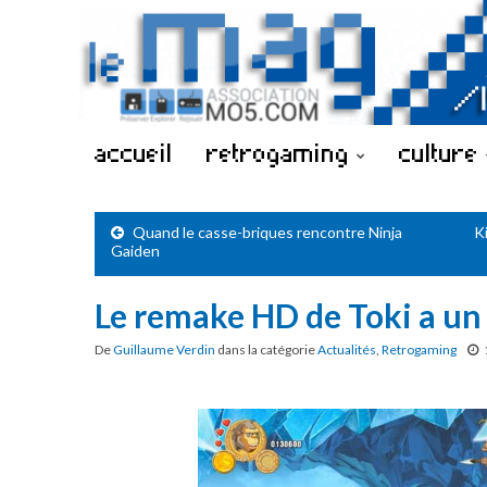
accueil
retrogaming
culture
Quand le casse-briques rencontre Ninja
K
Gaiden
Le remake HD de Toki a un
De
Guillaume Verdin
dans la catégorie
Actualités
,
Retrogaming