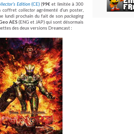
lector’s Edition
(CE)
(
99€
et limitée à 300
n coffret
collector
agrémenté d’un poster,
ue lundi prochain du fait de son
packaging
Geo AES
(ENG et JAP) qui sont désormais
uettes des deux versions Dreamcast :