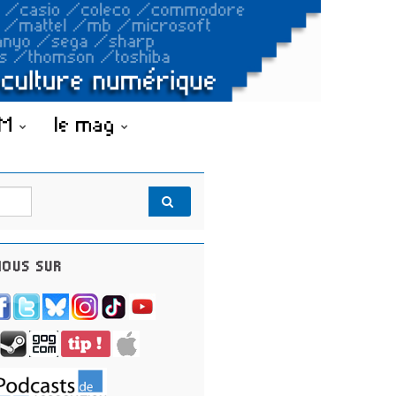
OM
le mag
OUS SUR