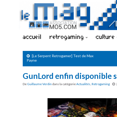
accueil
retrogaming
culture
[Le Serpent Retrogamer] Test de Max
Payne
GunLord enfin disponible 
De
Guillaume Verdin
dans la catégorie
Actualités
,
Retrogaming