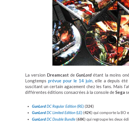
La version
Dreamcast
de
GunLord
étant la moins onér
Longtemps
prévue pour le 14 juin
, elle a depuis ét
suscitant un certain agacement chez les fans. Mais l’at
différentes éditions consacrées à la console de
Sega
se
GunLord
DC Regular Edition
(RE)
(
32€
)
GunLord
DC Limited Edition
(LE)
(
42€
) qui comporte la BO 
GunLord
DC Double Bundle
(
68€
) qui regroupe les deux édi