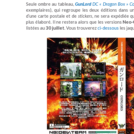
Seule ombre au tableau,
GunLord
DC « Dragon Box » Col
exemplaires), qui regroupe les deux éditions dans u
d’une carte postale et de
stickers
, ne sera expédiée q
plus élaboré. Il ne restera alors que les versions
Neo·
listées au
30 juillet
. Vous trouverez
ci-dessous
les jaq