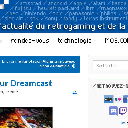
rendez-vous
technologie
MO5.C
Environmental Station Alpha, un nouveau
Search for:
clone de Metroid
sur Dreamcast
/RETROUVEZ-N
21 juin 2012