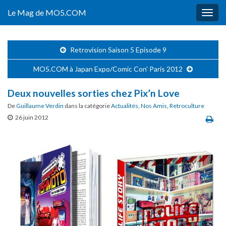
Le Mag de MO5.COM
Togg
navig
Retrovision Saison 5 Episode 9
MO5.COM à Japan Expo/Comic Con’ Paris 2012
Deux nouvelles sorties chez Pix’n Love
De
Guillaume Verdin
dans la catégorie
Actualités
,
Nos Amis
,
Retroculture
26 juin 2012