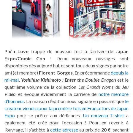
Pix’n Love
frappe de nouveau fort à l’arrivée de
Japan
Expo/Comic Con
! Deux nouveaux ouvrages sont
disponibles dès aujourd’hui, et sont tous deux signés par notre
ami (et membre)
Florent Gorges
. En précommande
depuis la
mi-mai
,
Yoshihisa Kishimoto : Enter the Double Dragon
est le
quatrième volume de la collection
Les Grands Noms du Jeu
Vidéo
, et évoque évidemment la carrière de
notre membre
d’honneur
. La maison d’édition nous signale en passant que
le
créateur viendra pour la première fois en France lors de Japan
Expo
pour se prêter aux dédicaces.
Un nouveau T-shirt
a
également été créé pour l’occasion ! Pour en revenir à
l’ouvrage, il s’achète à
cette adresse
au prix de
20 €
, sachant