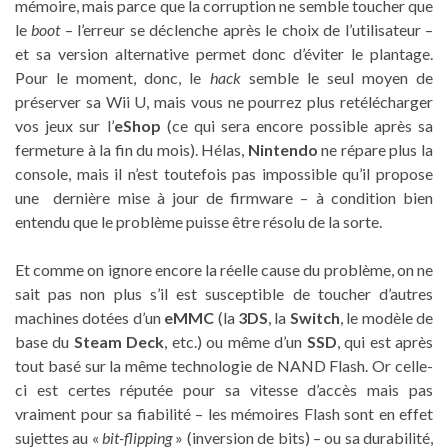
mémoire, mais parce que la corruption ne semble toucher que
le
boot
– l’erreur se déclenche après le choix de l’utilisateur –
et sa version alternative permet donc d’éviter le plantage.
Pour le moment, donc, le
hack
semble le seul moyen de
préserver sa Wii U, mais vous ne pourrez plus retélécharger
vos jeux sur l’
eShop
(ce qui sera encore possible après sa
fermeture à la fin du mois). Hélas,
Nintendo
ne répare plus la
console, mais il n’est toutefois pas impossible qu’il propose
une dernière mise à jour de firmware – à condition bien
entendu que le problème puisse être résolu de la sorte.
Et comme on ignore encore la réelle cause du problème, on ne
sait pas non plus s’il est susceptible de toucher d’autres
machines dotées d’un
eMMC
(la
3DS
, la
Switch
, le modèle de
base du
Steam Deck
, etc.) ou même d’un
SSD
, qui est après
tout basé sur la même technologie de NAND Flash. Or celle-
ci est certes réputée pour sa vitesse d’accès mais pas
vraiment pour sa fiabilité – les mémoires Flash sont en effet
sujettes au «
bit-flipping
» (inversion de bits) – ou sa durabilité,