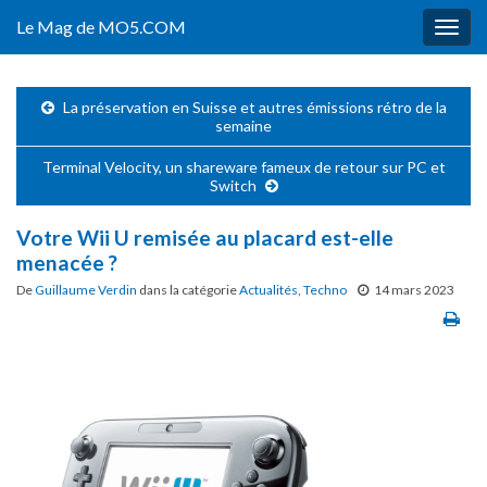
Le Mag de MO5.COM
Togg
navig
La préservation en Suisse et autres émissions rétro de la
semaine
Terminal Velocity, un shareware fameux de retour sur PC et
Switch
Votre Wii U remisée au placard est-elle
menacée ?
De
Guillaume Verdin
dans la catégorie
Actualités
,
Techno
14 mars 2023