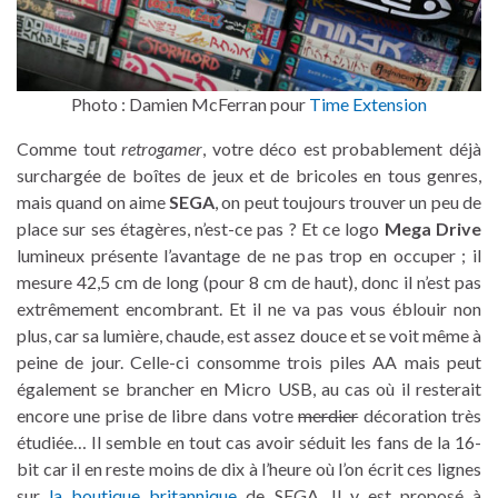
Photo : Damien McFerran pour
Time Extension
Comme tout
retrogamer
, votre déco est probablement déjà
surchargée de boîtes de jeux et de bricoles en tous genres,
mais quand on aime
SEGA
, on peut toujours trouver un peu de
place sur ses étagères, n’est-ce pas ? Et ce logo
Mega Drive
lumineux présente l’avantage de ne pas trop en occuper ; il
mesure 42,5 cm de long (pour 8 cm de haut), donc il n’est pas
extrêmement encombrant. Et il ne va pas vous éblouir non
plus, car sa lumière, chaude, est assez douce et se voit même à
peine de jour. Celle-ci consomme trois piles AA mais peut
également se brancher en Micro USB, au cas où il resterait
encore une prise de libre dans votre
merdier
décoration très
étudiée… Il semble en tout cas avoir séduit les fans de la 16-
bit car il en reste moins de dix à l’heure où l’on écrit ces lignes
sur
la boutique britannique
de SEGA. Il y est proposé à