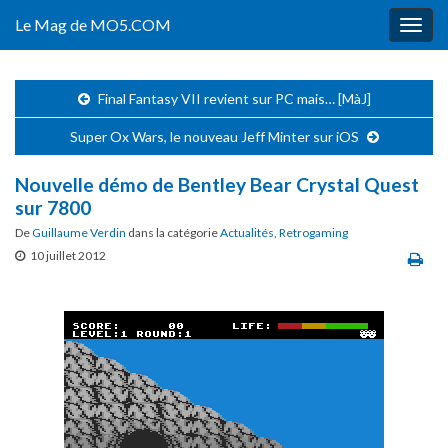
Le Mag de MO5.COM
Togg
navig
Final Fantasy VII revient sur PC mais… [MàJ]
Super Ox Wars, le nouveau Jeff Minter sur iOS
Nouvelle démo de Bentley Bear Crystal Quest
sur 7800
De
Guillaume Verdin
dans la catégorie
Actualités
,
Retrogaming
10 juillet 2012