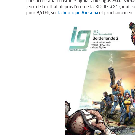
consacrée à la console
Playdia
, aux sagas
Ecco
,
Virtu
jeux de football depuis l’ère de la 3D.
IG #21
(août-s
pour
8,90 €
, sur
la boutique
Ankama
et prochainement