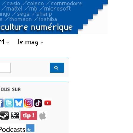
OM
le mag
OUS SUR