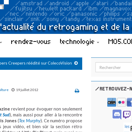
rendez-vous
technologie
MO5.C
pers Creepers réédité sur ColecoVision
Search for:
/RETROUVEZ-N
ulture
19 juillet 2012
azine
revient pour évoquer non seulement
t Sud
), mais aussi pour aller à la rencontre
is Jones
(
Tex Murphy
). Ce numéro propose
 jeux vidéo, et bien sûr la section rétro