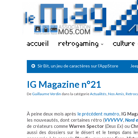
accueil
retrogaming
culture
Sir Bit, un jeu de caractères sur l’AppStore
Jee
IG Magazine n°21
De
Guillaume Verdin
dans la catégorie
Actualités
,
Nos Amis
,
Retroc
À peine deux mois après
le précédent numéro
,
IG Mag
les nouveautés, dont certaines rétro (
VVVVVV
,
Nord e
de créateurs comme
Warren Spector
(
Deus Ex
) ou
Chr
aussi des dossiers sur le désert et le temps dans les