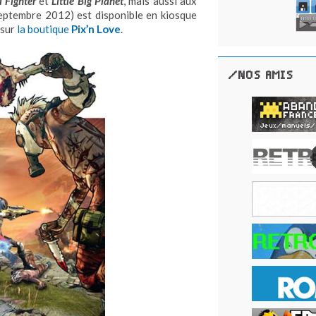
a Fighter
et
Little Big Planet
, mais aussi aux
eptembre 2012) est disponible en kiosque
 sur
la boutique
Pix’n Love
.
/NOS AMIS