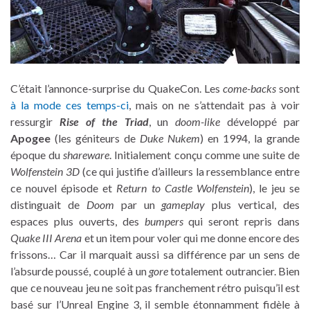
C’était l’annonce-surprise du QuakeCon. Les
come-backs
sont
à la mode ces temps-ci
, mais on ne s’attendait pas à voir
ressurgir
Rise of the Triad
, un
doom-like
développé par
Apogee
(les géniteurs de
Duke Nukem
) en 1994, la grande
époque du
shareware
. Initialement conçu comme une suite de
Wolfenstein 3D
(ce qui justifie d’ailleurs la ressemblance entre
ce nouvel épisode et
Return to Castle Wolfenstein
), le jeu se
distinguait de
Doom
par un
gameplay
plus vertical, des
espaces plus ouverts, des
bumpers
qui seront repris dans
Quake III Arena
et un item pour voler qui me donne encore des
frissons… Car il marquait aussi sa différence par un sens de
l’absurde poussé, couplé à un
gore
totalement outrancier. Bien
que ce nouveau jeu ne soit pas franchement rétro puisqu’il est
basé sur l’Unreal Engine 3, il semble étonnamment fidèle à