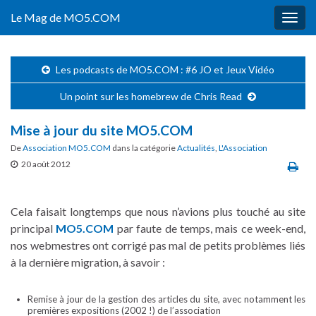
Le Mag de MO5.COM
Togg
navig
Les podcasts de MO5.COM : #6 JO et Jeux Vidéo
Un point sur les homebrew de Chris Read
Mise à jour du site MO5.COM
De
Association MO5.COM
dans la catégorie
Actualités
,
L'Association
20 août 2012
Cela faisait longtemps que nous n’avions plus touché au site
principal
MO5.COM
par faute de temps, mais ce week-end,
nos webmestres ont corrigé pas mal de petits problèmes liés
à la dernière migration, à savoir :
Remise à jour de la gestion des articles du site, avec notamment les
premières expositions (2002 !) de l’association