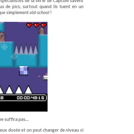
s spécialistes de la série de Capcom savent
s de pics, surtout quand ils tuent en un
 que simplement
old-school
!
 ne suffira pas…
mieux dosée et on peut changer de niveau si