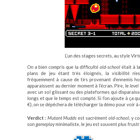
L’un des stages secrets, au style Vir
On a bien compris que la difficulté
old-school
était à l
plans de jeu étant très éloignés, la visibilité n
fréquemment à cause de tirs provenant d’ennemis ho
apparaissent au dernier moment à l’écran. Pire, le
level
avec un sol glissant ou des plateformes qui disparaiss
longs et que le temps est compté. Si l’on ajoute à ça q
€), on se dépêchera de télécharger la démo pour voir à 
Verdict :
Mutant Mudds
est sacrément
old-school
, y c
son
gameplay
minimaliste, le jeu est souvent plus frus