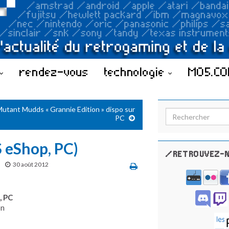
rendez-vous
technologie
MO5.C
utant Mudds « Grannie Edition » dispo sur
Search for:
PC
 eShop, PC)
/RETROUVEZ-N
30 août 2012
, PC
on