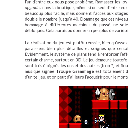
l’un d’entre eux nous pose problème. Ramasser les jo
upgrades
dans la boutique, même si un seul d’entre eux 
beaucoup plus facile, mais donnent l’accès aux stages 
double le nombre, jusqu’à 40. Dommage que ces niveaux 
hommage à différentes machines du passé, ne soien
débloqués. Cela aurait pu donner un peu plus de variét
La réalisation du jeu est plutôt réussie, bien qu’asse
paraissent bien plus détaillés et soignés que cert
Évidemment, le système de plans tend à renforcer l’effe
certain charme, surtout en 3D. Le jeu demeure toutefois
sont très éloignés les uns et des autres (trop ?) et flo
musique signée
Troupe Grammage
est totalement da
d’un tel jeu, et on peut d’ailleurs l’acquérir pour le mo