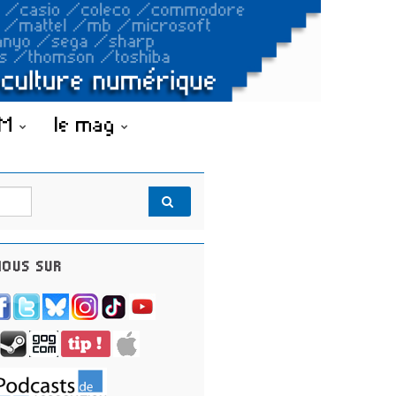
OM
le mag
OUS SUR