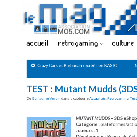
accueil
retrogaming
culture
Crazy Cars et Barbarian recréés en BASIC
M
TEST : Mutant Mudds (3DS
De
Guillaume Verdin
dans la catégorie
Actualités
,
Retrogaming
,
Test
MUTANT MUDDS
– 3DS eShop
Catégorie :
plateformes/acti
Joueurs :
1
Développeur :
Renegade Kid