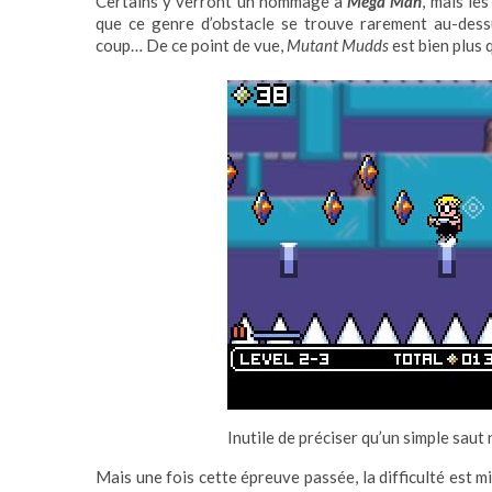
Certains y verront un hommage à
Mega Man
, mais le
que ce genre d’obstacle se trouve rarement au-dessu
coup… De ce point de vue,
Mutant Mudds
est bien plus
Inutile de préciser qu’un simple saut
Mais une fois cette épreuve passée, la difficulté est 