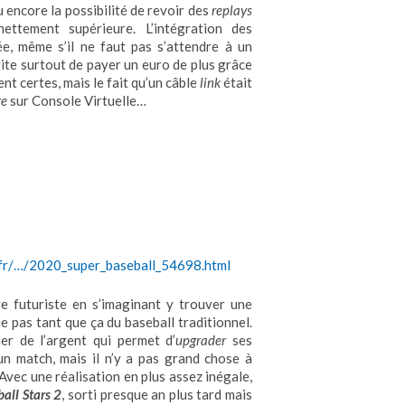
 encore la possibilité de revoir des
replays
ttement supérieure. L’intégration des
, même s’il ne faut pas s’attendre à un
rite surtout de payer un euro de plus grâce
ent certes, mais le fait qu’un câble
link
était
re
sur Console Virtuelle…
.fr/…/2020_super_baseball_54698.html
re futuriste en s’imaginant y trouver une
ue pas tant que ça du baseball traditionnel.
ner de l’argent qui permet d’
upgrader
ses
un match, mais il n’y a pas grand chose à
 Avec une réalisation en plus assez inégale,
all Stars 2
, sorti presque an plus tard mais