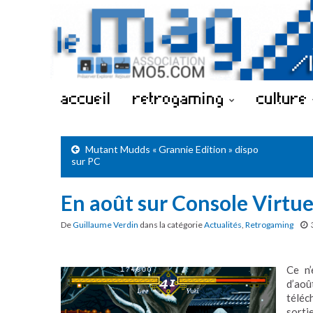
accueil
retrogaming
culture
Mutant Mudds « Grannie Edition » dispo
sur PC
En août sur Console Virtue
De
Guillaume Verdin
dans la catégorie
Actualités
,
Retrogaming
Ce n’
d’aoû
télé
sorti