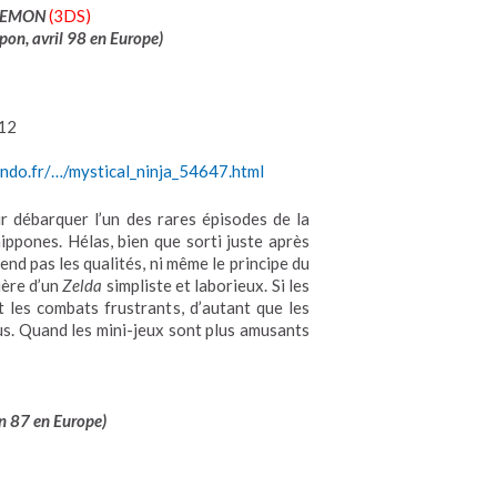
GOEMON
(3DS)
on, avril 98 en Europe
)
12
ndo.fr/…/mystical_ninja_54647.html
ir débarquer l’un des rares épisodes de la
nippones. Hélas, bien que sorti juste après
rend pas les qualités, ni même le principe du
ière d’un
Zelda
simpliste et laborieux. Si les
 les combats frustrants, d’autant que les
s. Quand les mini-jeux sont plus amusants
in 87 en Europe
)