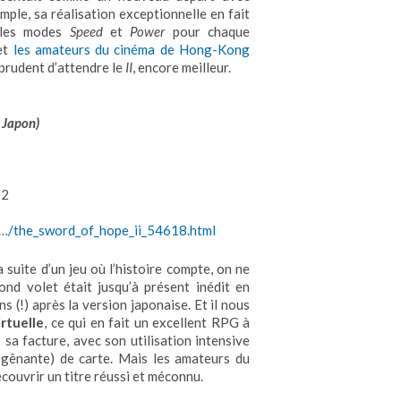
mple, sa réalisation exceptionnelle en fait
e les modes
Speed
et
Power
pour chaque
 et
les amateurs du cinéma de Hong-Kong
 prudent d’attendre le
II
, encore meilleur.
 Japon
)
12
…/the_sword_of_hope_ii_54618.html
a suite d’un jeu où l’histoire compte, on ne
ond volet était jusqu’à présent inédit en
s (!) après la version japonaise. Et il nous
rtuelle
, ce qui en fait un excellent RPG à
sa facture, avec son utilisation intensive
 gênante) de carte. Mais les amateurs du
écouvrir un titre réussi et méconnu.