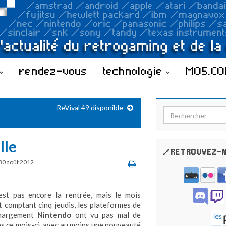
rendez-vous
technologie
MO5.C
ReVival 49 disponible
Search for:
lle
/RETROUVEZ-N
30 août 2012
est pas encore la rentrée, mais le mois
t comptant cinq jeudis, les plateformes de
chargement
Nintendo
ont vu pas mal de
es ce mois-ci, avec au moins une nouveauté