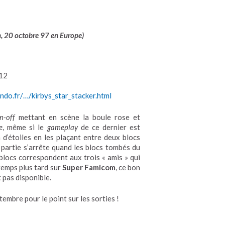
, 20 octobre 97 en Europe
)
12
ndo.fr/…/kirbys_star_stacker.html
n-off
mettant en scène la boule rose et
e
, même si le
gameplay
de ce dernier est
d’étoiles en les plaçant entre deux blocs
a partie s’arrête quand les blocs tombés du
 blocs correspondent aux trois « amis » qui
temps plus tard sur
Super Famicom
, ce bon
t pas disponible.
embre pour le point sur les sorties !