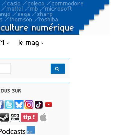
OM
le mag
OUS SUR