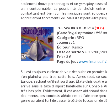
seulement douze personnages et un
gameplay
assez si
un incontournable. La possibilité de choisir entr
combattant est bien vu, les musiques sont épiques,
apprécieront forcément Lee. Mais il est peut-être plus
THE SWORD OF HOPE II
(3DS)
(Game Boy, 4 septembre 1992 au
Catégorie :
RPG
Joueurs :
1
Éditeur :
Kemco
Date de sortie VC :
09/08/20
Prix :
3 €
Page du jeu :
www.nintendo.fr/
S’il est toujours curieux de voir débouler en premier l
s’en plaindra pas trop cette fois. Après tout, ce sec
Europe, sachant qu’il est sorti aux États-Unis quatre an
arrive sans la taxe d’import habituelle sur
Console Vi
très bas prix. Évidemment, il est assez
old-school
dans 
des menus, ses combats aléatoires et l’absence (peu
genre auraient tort de passer à côté de l’occasion de d