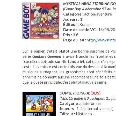
MYSTICAL NINJA STARRING 
(Game Boy, 4 décembre 97 au Jap
Catégorie :
action/aventure
Joueurs :
1
Éditeur :
Konami
Date de sortie VC :
16/08/20
Prix :
3 €
Page du jeu :
http://www.ninte
Sur le papier, c’était plutôt une bonne surprise de vo
série
Ganbare Goemon
à avoir franchi les frontières 
l’excellent épisode sur
Nintendo 64
, cet opus n’en rep
reste. L’aventure est cette fois vue du dessus, à la man
musiques surnagent, les graphismes sont répétitifs et
ennemis ne donnent aucune récompense une fois battu
que la quête principale, c’est plutôt mauvais signe.
DONKEY KONG Jr.
(3DS)
(NES, 15 juillet 83 au Japon, 15 ju
Catégorie :
plateformes
Joueurs :
1-2 (alternativement)
Éditeur :
Nintendo