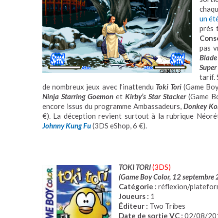
chaqu
un ét
près 
Conso
pas v
Blade
Super
tarif.
de nombreux jeux avec l’inattendu
Toki Tori
(Game Boy 
Ninja Starring
Goemon
et
Kirby’s Star Stacker
(Game Boy
encore issus du programme Ambassadeurs,
Donkey Kon
€). La déception revient surtout à la rubrique Néorét
Johnny Kung Fu
(3DS eShop, 6 €).
TOKI TORI
(3DS)
(Game Boy Color, 12 septembre
Catégorie :
réflexion/platefo
Joueurs :
1
Éditeur :
Two Tribes
Date de sortie VC :
02/08/20