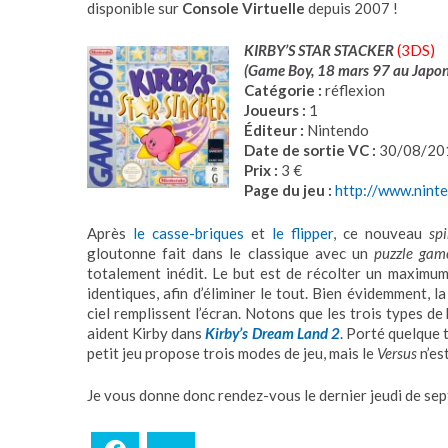
disponible sur
Console Virtuelle
depuis 2007 !
KIRBY’S STAR STACKER
(3DS)
(Game Boy, 18 mars 97 au Japon
Catégorie :
réflexion
Joueurs :
1
Éditeur :
Nintendo
Date de sortie VC :
30/08/20
Prix :
3 €
Page du jeu :
http://www.ninte
Après
le casse-briques
et
le flipper
, ce nouveau
spi
gloutonne fait dans le classique avec un
puzzle gam
totalement inédit. Le but est de récolter un maximum 
identiques, afin d’éliminer le tout. Bien évidemment, l
ciel remplissent l’écran. Notons que les trois types de
aident Kirby dans
Kirby’s Dream Land 2
. Porté quelque 
petit jeu propose trois modes de jeu, mais le
Versus
n’es
Je vous donne donc rendez-vous le dernier jeudi de sept