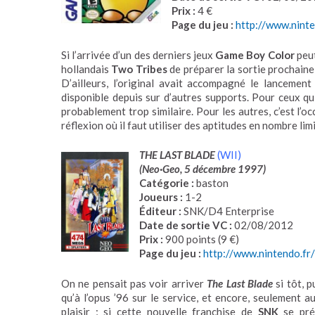
Prix :
4 €
Page du jeu :
http://www.ninte
Si l’arrivée d’un des derniers jeux
Game Boy Color
peut
hollandais
Two Tribes
de préparer la sortie prochaine 
D’ailleurs, l’original avait accompagné le lancemen
disponible depuis sur d’autres supports. Pour ceux qui
probablement trop similaire. Pour les autres, c’est l’
réflexion où il faut utiliser des aptitudes en nombre lim
THE LAST BLADE
(WII)
(Neo·Geo, 5 décembre 1997)
Catégorie :
baston
Joueurs :
1-2
Éditeur :
SNK/D4 Enterprise
Date de sortie VC :
02/08/2012
Prix :
900 points (9 €)
Page du jeu :
http://www.nintendo.fr
On ne pensait pas voir arriver
The Last Blade
si tôt, p
qu’à l’opus ’96 sur le service, et encore, seulement 
plaisir ; si cette nouvelle franchise de
SNK
se pré