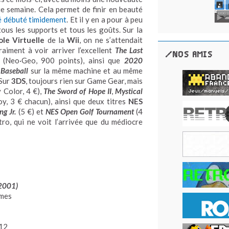
e semaine. Cela permet de finir en beauté
é débuté timidement
. Et il y en a pour à peu
tous les supports et tous les goûts. Sur la
le Virtuelle
de la
Wii
, on ne s’attendait
raiment à voir arriver l’excellent
The Last
/NOS AMIS
(Neo·Geo, 900 points), ainsi que
2020
 Baseball
sur la même machine et au même
 Sur
3DS
, toujours rien sur Game Gear, mais
Color, 4 €),
The Sword of Hope II
,
Mystical
, 3 € chacun), ainsi que deux titres
NES
g Jr.
(5 €) et
NES Open Golf Tournament
(4
ro, qui ne voit l’arrivée que du médiocre
 2001
)
rmes
12