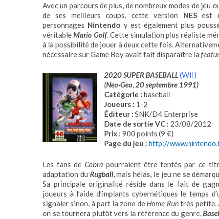
Avec un parcours de plus, de nombreux modes de jeu ou
de ses meilleurs coups, cette version
NES
est ne
personnages
Nintendo
y est également plus poussée
véritable
Mario Golf
. Cette simulation plus réaliste mé
à la possibilité de jouer à deux cette fois. Alternativem
nécessaire sur Game Boy avait fait disparaître la
featu
2020 SUPER BASEBALL
(WII)
(Neo·Geo, 20 septembre 1991)
Catégorie :
baseball
Joueurs :
1-2
Éditeur :
SNK/D4 Enterprise
Date de sortie VC :
23/08/2012
Prix :
900 points (9 €)
Page du jeu :
http://www.nintendo
Les fans de
Cobra
pourraient être tentés par ce tit
adaptation du
Rugball
, mais hélas, le jeu ne se démarq
Sa principale originalité réside dans le fait de gag
joueurs à l’aide d’implants cybernétiques le temps d’
signaler sinon, à part la zone de
Home Run
très petite.
on se tournera plutôt vers la référence du genre,
Baseb