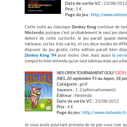
Date de sortie VC :
23/08/201
Prix :
5 €
Page du jeu :
http://www.ninten
Cette suite au classique
Donkey Kong
continue de teni
Nintendo
, puisque c’est probablement le seul jeu dan
dehors de cette curiosité, le jeu paraît quand mêm
tableaux, certes très variés, et ses deux modes de diff
disposer du jeu gratis, cette édition paraît bien disp
Donkey Kong ’94
pour moins cher, mais aussi
la vers
comporte bien entendu qu’un seul tableau mais qui a bi
NES OPEN TOURNAMENT GOLF
(3DS)
(NES, 20 septembre 91 au Japon, 18 jui
Catégorie :
golf
Joueurs :
1-2 (alternativement)
Éditeur :
Nintendo
Date de sortie VC :
23/08/2012
Prix :
4 €
Page du jeu :
http://www.nintendo.f
Je vous avais pourtant prévenu de ne pas vous ruer su