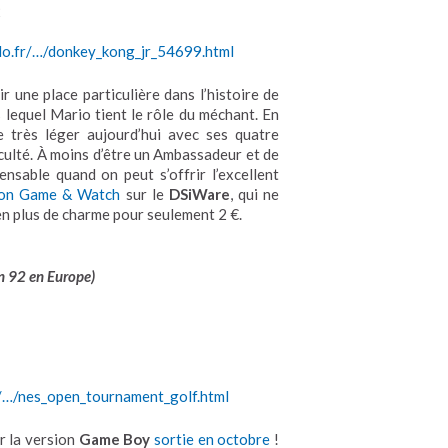
2
do.fr/…/donkey_kong_jr_54699.html
r une place particulière dans l’histoire de
s lequel Mario tient le rôle du méchant. En
e très léger aujourd’hui avec ses quatre
iculté. À moins d’être un Ambassadeur et de
ensable quand on peut s’offrir l’excellent
ion Game & Watch
sur le
DSiWare
, qui ne
en plus de charme pour seulement 2 €.
n 92 en Europe
)
r/…/nes_open_tournament_golf.html
r la version
Game Boy
sortie en octobre
!