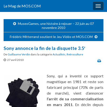
Le Mag de MO5.COM
Togg
navig
MuseoGames, une histoire à rejouer – 22 juin au 07
novembre 2010
Frédéric Mitterrand soutient le Jeu Vidéo et MO5.COM
Sony annonce la fin de la disquette 3.5′
De
Guillaume Verdin
dans la catégorie
Actualités
,
Retroculture
27 avril 2010
Sony, qui a inventé ce support
magnétique en 1981 et reste son
fabricant principal (70% de parts
de marché), vient d’annoncer
l’arrêt de sa commercialisation
en mars 2011
. En déclin depuis