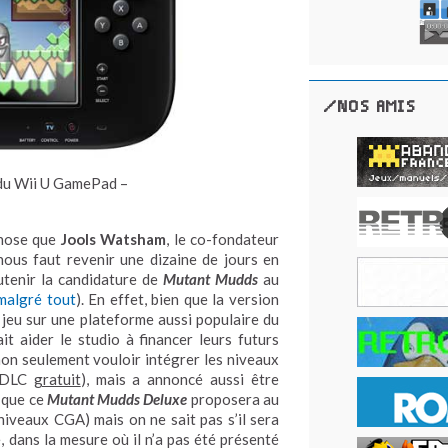
/NOS AMIS
n du Wii U GamePad –
 chose que
Jools Watsham
, le co-fondateur
l nous faut revenir une dizaine de jours en
tenir la candidature de
Mutant Mudds
au
malgré tout
). En effet, bien que la version
e jeu sur une plateforme aussi populaire du
t aider le studio à financer leurs futurs
non seulement vouloir intégrer les niveaux
n DLC
gratuit
), mais a annoncé aussi être
 que ce
Mutant Mudds Deluxe
proposera au
niveaux CGA) mais on ne sait pas s’il sera
 dans la mesure où il n’a pas été présenté