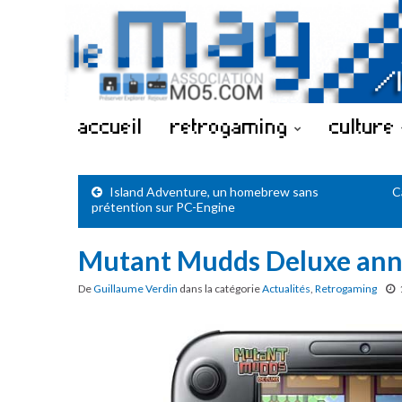
accueil
retrogaming
culture
Island Adventure, un homebrew sans
C
prétention sur PC-Engine
Mutant Mudds Deluxe ann
De
Guillaume Verdin
dans la catégorie
Actualités
,
Retrogaming