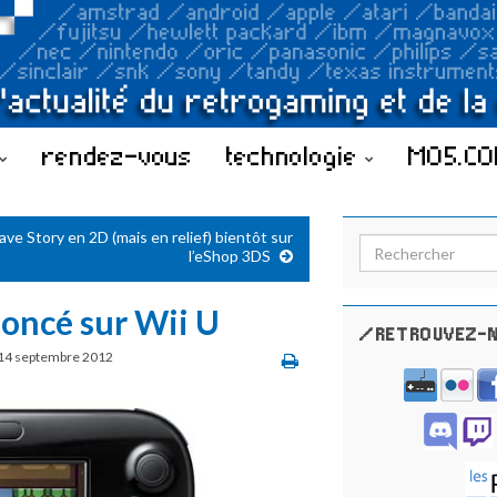
rendez-vous
technologie
MO5.C
ave Story en 2D (mais en relief) bientôt sur
Search for:
l’eShop 3DS
oncé sur Wii U
/RETROUVEZ-N
14 septembre 2012