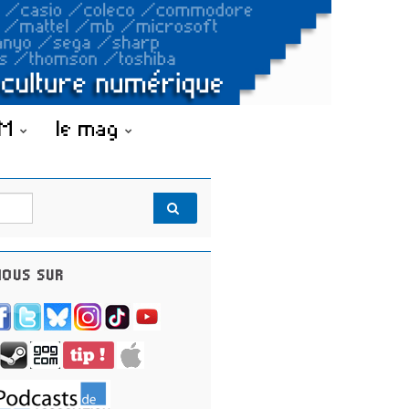
OM
le mag
OUS SUR