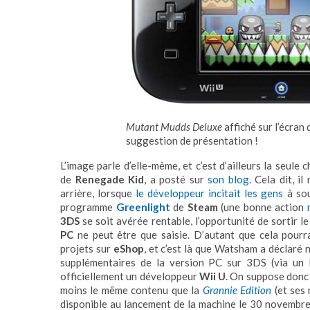
Mutant Mudds Deluxe
affiché sur l’écra
suggestion de présentation !
L’image parle d’elle-même, et c’est d’ailleurs la seule
de
Renegade Kid
, a posté sur
son blog
. Cela dit, i
arrière, lorsque
le développeur incitait les gens
à sou
programme
Greenlight
de
Steam
(une bonne action
3DS
se soit avérée rentable, l’opportunité de sortir l
PC
ne peut être que saisie. D’autant que cela pourrai
projets sur
eShop
, et c’est là que Watsham a déclaré 
supplémentaires de la version PC sur 3DS (via u
officiellement un développeur
Wii U
. On suppose donc
moins le même contenu que la
Grannie Edition
(et ses 
disponible au lancement de la machine le 30 novembre,