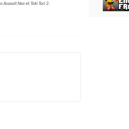
o Assault Neo
et
Toki Tori 2
.
n