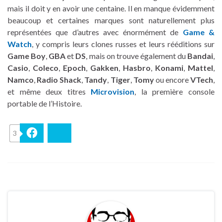
mais il doit y en avoir une centaine. Il en manque évidemment
beaucoup et certaines marques sont naturellement plus
représentées que d’autres avec énormément de
Game &
Watch
, y compris leurs clones russes et leurs rééditions sur
Game Boy
,
GBA
et
DS
, mais on trouve également du
Bandai
,
Casio
,
Coleco
,
Epoch
,
Gakken
,
Hasbro
,
Konami
,
Mattel
,
Namco
,
Radio Shack
,
Tandy
,
Tiger
,
Tomy
ou encore
VTech
,
et même deux titres
Microvision
, la première console
portable de l’Histoire.
3
Facebook
Bluesky