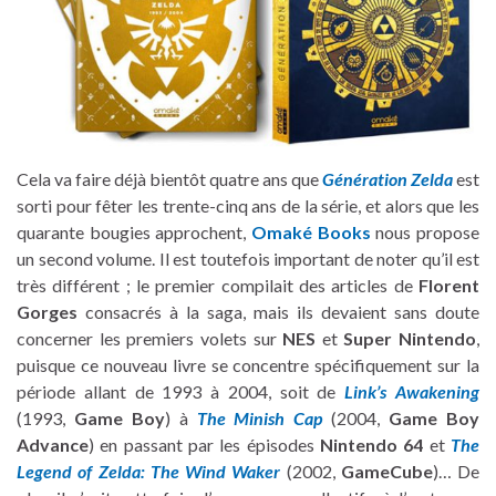
Cela va faire déjà bientôt quatre ans que
Génération Zelda
est
sorti pour fêter les trente-cinq ans de la série, et alors que les
quarante bougies approchent,
Omaké Books
nous propose
un second volume. Il est toutefois important de noter qu’il est
très différent ; le premier compilait des articles de
Florent
Gorges
consacrés à la saga, mais ils devaient sans doute
concerner les premiers volets sur
NES
et
Super Nintendo
,
puisque ce nouveau livre se concentre spécifiquement sur la
période allant de 1993 à 2004, soit de
Link’s Awakening
(1993,
Game Boy
) à
The Minish Cap
(2004,
Game Boy
Advance
) en passant par les épisodes
Nintendo 64
et
The
Legend of Zelda: The Wind Waker
(2002,
GameCube
)… De