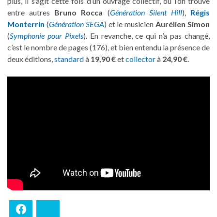
plus, il s’agit cette fois d’un ouvrage collectif, où l’on trouve
entre autres
Bruno Rocca
(
Génération Silent Hill
),
Régis
Monterrin
(
Génération SEGA
) et le musicien
Aurélien Simon
(
Symphonie pour Pixels
). En revanche, ce qui n’a pas changé,
c’est le nombre de pages (176), et bien entendu la présence de
deux éditions,
standard
à
19,90 €
et
collector
à
24,90 €
.
Facebook
Bluesky