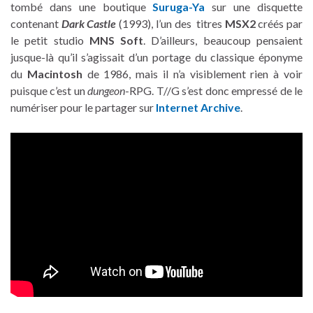
tombé dans une boutique
Suruga-Ya
sur une disquette
contenant
Dark Castle
(1993), l’un des titres
MSX2
créés par
le petit studio
MNS Soft
. D’ailleurs, beaucoup pensaient
jusque-là qu’il s’agissait d’un portage du classique éponyme
du
Macintosh
de 1986, mais il n’a visiblement rien à voir
puisque c’est un
dungeon
-RPG. T//G s’est donc empressé de le
numériser pour le partager sur
Internet Archive
.