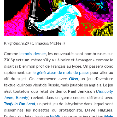
Knightmare ZX
(Climacus/McNeil)
Comme
le mois dernier
, les nouveautés sont nombreuses sur
ZX Spectrum
, même s’il y a « à boire et à manger » comme le
disait si bien mon prof de Français au lycée. On passera donc
rapidement sur
le générateur de mots de passe
pour aller au
vif du sujet. On commence avec
Olisa
, un jeu d’aventure
textuel qui nous vient de Russie, mais jouable en anglais. Le jeu
n’est toutefois qu’à l’état de démo.
Paul Jenkison
(
Antiquity
Jones
,
Bounty
) revient dans un genre encore différent avec
Toofy in Fan Land
, un petit jeu de labyrinthe dans lequel sont
disséminés les noisettes du protagoniste.
Dave Hugues
,
l’auteur du déjà classique
EFMB
, propose le jeu d’action
Mole